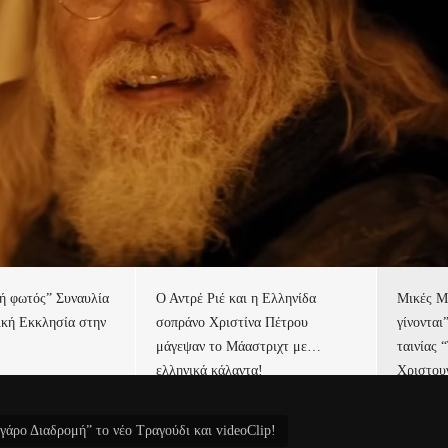
τή φωτός” Συναυλία
Ο Αντρέ Ριέ και η Ελληνίδα
Μικές Μ
ική Εκκλησία στην
σοπράνο Χριστίνα Πέτρου
γίνονται
μάγεψαν το Μάαστριχτ με…
ταινίας 
ελληνικά κάλαντα!
Χριστου
άρο Διαδρομή” το νέο Τραγούδι και videoClip!