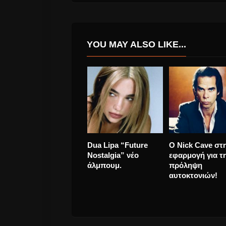
YOU MAY ALSO LIKE...
AceJax μαζί με
Δεύτερο Φεστιβ
Θοδωρής
Ρεμπέτικου “Η 
Μαραντίνης &
του Μάρκου
Slogan “Πρώτος
Βαμβακάρη” 30
Φεύγω” Νέο
Αυγούστου έως 
Τραγούδι.
Σεπτεμβρίου 20