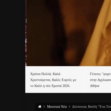
Χρόνια Πολλά, Καλά
Γένεσις “γιορ
Χριστούγεννα, Καλές Εορτές με
στην Αγγλικαν
το Καλό η νέα Χρονιά 2026.
Αθήνα
Μουσικά Νέα
Δέσποινας Βανδή “Ένα Τσιγ