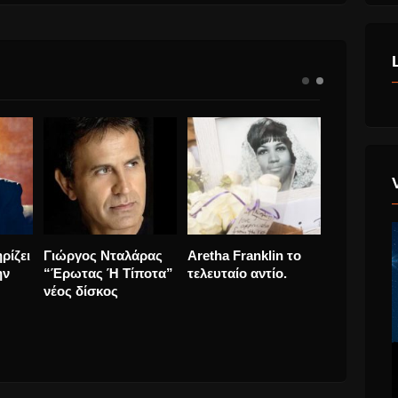
άλ
Dua Lipa “Future
O Nick Cave στηρίζει
Γιώργος 
Σύρα
Nostalgia” νέο
εφαρμογή για την
“Έρωτας 
άλμπουμ.
πρόληψη
νέος δίσκ
αυτοκτονιών!
τις 3
17.