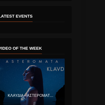
LATEST EVENTS
VIDEO OF THE WEEK
Νταλάρας
Aretha Franklin το
Ή Τίποτα”
τελευταίο αντίο.
ος
ΚΛΑΥΔΊΑ – ΑΣΤΕΡΟΜΆΤΑ (EUROVISION ΕΛΛΆΔΑ 2025)