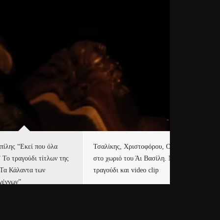
πίλης “Εκεί που όλα
Τσαλίκης, Χριστοφόρου, ONE
Eu
” Το τραγούδι τίτλων της
στο χωριό του Άι Βασίλη. Νέο
Ισ
“Τα Κάλαντα των
τραγούδι και video clip
Απ
γέννων”
Ιρ