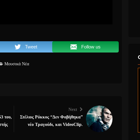
Tweet
Follow us
Μουσικά Νέα
Next
3 του,
Στέλιος Ρόκκος “Δεν Φοβήθηκα”
στής
νέο Τραγούδι, και VideoClip.