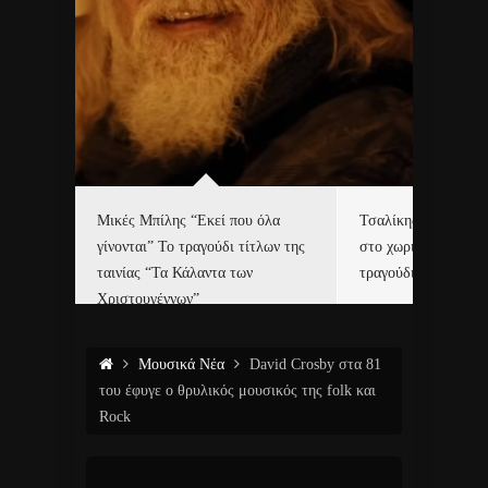
δα
Μικές Μπίλης “Εκεί που όλα
Τσαλίκης, Χριστοφ
γίνονται” Το τραγούδι τίτλων της
στο χωριό του Άι Β
ε…
ταινίας “Τα Κάλαντα των
τραγούδι και video c
Χριστουγέννων”
Μουσικά Νέα
David Crosby στα 81
του έφυγε ο θρυλικός μουσικός της folk και
Rock