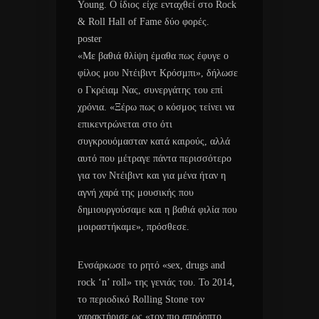
Young. Ο ίδιος είχε ενταχθεί στο Rock
& Roll Hall of Fame δύο φορές.
poster
«Με βαθιά θλίψη έμαθα πως έφυγε ο
φίλος μου Ντέιβιντ Κρόσμπι», δήλωσε
ο Γκρέιαμ Νας, συνεργάτης του επί
χρόνια. «Ξέρω πως ο κόσμος τείνει να
επικεντρώνεται στο ότι
συγκρουόμασταν κατά καιρούς, αλλά
αυτό που μέτραγε πάντα περισσότερο
για τον Ντέιβιντ και για μένα ήταν η
αγνή χαρά της μουσικής που
δημιουργούσαμε και η βαθιά φιλία που
μοιραστήκαμε», πρόσθεσε.
Ενσάρκωσε το ρητό «sex, drugs and
rock ‘n’ roll» της γενιάς του. Το 2014,
το περιοδικό Rolling Stone τον
χαρακτήρισε ως «τον πιο απρόοπτο