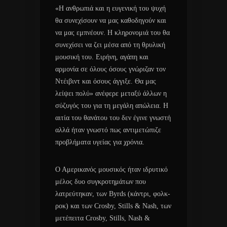
«Η ανθρωπιά και η ευγενική του ψυχή
θα συνεχίσουν να μας καθοδηγούν και
να μας εμπνέουν. Η κληρονομιά του θα
συνεχίσει να ζει μέσα από τη θρυλική
μουσική του. Ειρήνη, αγάπη και
αρμονία σε όλους όσους γνώριζαν τον
Ντέιβιντ και όσους άγγιξε. Θα μας
λείψει πολύ» ανέφερε μεταξύ άλλων η
σύζυγός του για τη μεγάλη απώλεια. Η
αιτία του θανάτου του δεν έγινε γνωστή
αλλά ήταν γνωστό πως αντιμετώπιζε
προβλήματα υγείας για χρόνια.
Ο Αμερικανός μουσικός ήταν ιδρυτικό
μέλος δυο συγκροτημάτων που
λατρεύτηκαν, των Byrds (κάντρι, φολκ-
ροκ) και των Crosby, Stills & Nash, των
μετέπειτα Crosby, Stills, Nash &