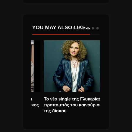
YOU MAY ALSO LIKE...
ίτσας και
Το νέο single της Γλυκερίας –
«Better Days»
 νέος Δίσκος
προπομπός του καινούριου
Grande. Το νέο
της δίσκου
θύματα όλων
σφαγών