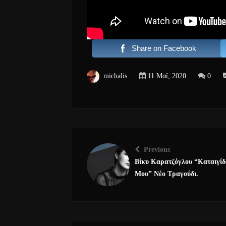
Share on Facebook
michalis
11 Μαΐ, 2020
0
Previous
Βίκυ Καρατζόγλου “Καταιγί
Μου” Νέο Τραγούδι.