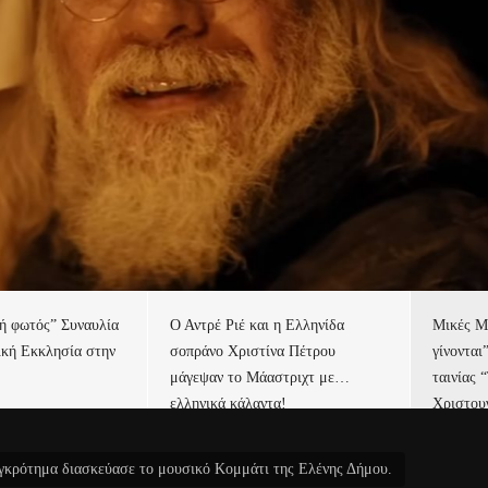
τή φωτός” Συναυλία
Ο Αντρέ Ριέ και η Ελληνίδα
Μικές Μ
ική Εκκλησία στην
σοπράνο Χριστίνα Πέτρου
γίνονται
μάγεψαν το Μάαστριχτ με…
ταινίας 
ελληνικά κάλαντα!
Χριστου
γκρότημα διασκεύασε το μουσικό Κομμάτι της Ελένης Δήμου.