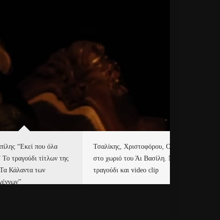
πίλης “Εκεί που όλα
Τσαλίκης, Χριστοφόρου, ONE
Eu
” Το τραγούδι τίτλων της
στο χωριό του Άι Βασίλη. Νέο
Ισ
“Τα Κάλαντα των
τραγούδι και video clip
Απ
γέννων”
Ιρ