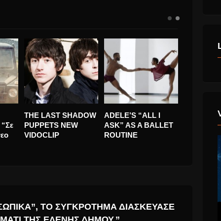
βριο
O Richard Ashcroft 6
KINGS και
THE LAS
ΧΡΟΝΙΑ ΜΕΤΑ,
Μενιδιάτης λένε “Σε
PUPPETS
ΞΕΡΕΙ ΠΩΣ ΕΙΝΑΙ ΝΑ
Περίμενα” στο νεο
VIDOCLIP
ΑΙΣΘΑΝΕΤΑΙ!
τους videoClip
ΟΣΩΠΙΚΆ”, ΤΟ ΣΥΓΚΡΌΤΗΜΑ ΔΙΑΣΚΕΎΑΣΕ
ΜΆΤΙ ΤΗΣ ΕΛΈΝΗΣ ΔΉΜΟΥ.”