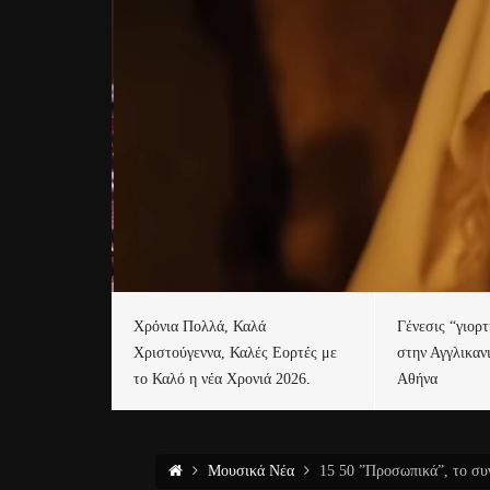
Χρόνια Πολλά, Καλά
Γένεσις “γιορ
Χριστούγεννα, Καλές Εορτές με
στην Αγγλικαν
το Καλό η νέα Χρονιά 2026.
Αθήνα
Μουσικά Νέα
15 50 ”Προσωπικά”, το συ