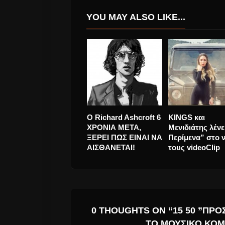
YOU MAY ALSO LIKE...
Monsieur Minimal
Η LP το Σεπτέμ
“Release Me” νέο
σε Αθήνα και
Άλμπουμ.
Θεσσαλονίκη
0 THOUGHTS ON “15 50 ”ΠΡ
ΤΟ ΜΟΥΣΙΚΌ ΚΟΜ