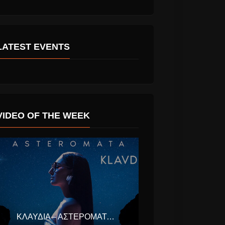
LATEST EVENTS
VIDEO OF THE WEEK
T SHADOW
ADELE’S “ALL I
 NEW
ASK” AS A BALLET
ROUTINE
ΚΛΑΥΔΊΑ – ΑΣΤΕΡΟΜΆΤΑ (EUROVISION ΕΛΛΆΔΑ 2025)