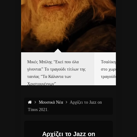
δα
Μικές Μπίλης “Εκεί που όλα
Τσαλίκης, Χριστοφ
γίνονται” Το τραγούδι τίτλων της
στο χωριό του Άι Β
ε…
ταινίας “Τα Κάλαντα των
τραγούδι και video c
Χριστουγέννων”
Μουσικά Νέα
Αρχίζει το Jazz on
Tinos 2021.
Αρχίζει το Jazz on