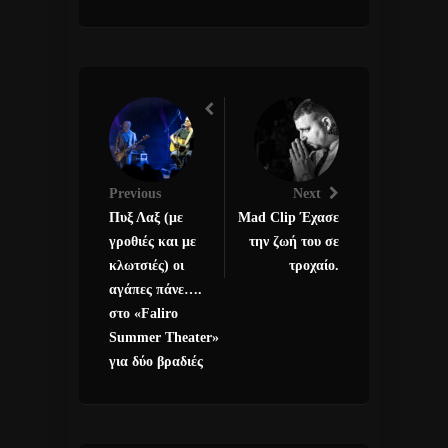
Previous
Next
Πυξ Λαξ (με
Mad Clip Έχασε
γροθιές και με
την ζωή του σε
κλωτσιές) οι
τροχαίο.
αγάπες πάνε….
στο «Faliro
Summer Theater»
για δύο βραδιές