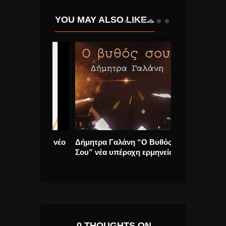
YOU MAY ALSO LIKE...
 Κεφάλι” νέο
Δήμητρα Γαλάνη “Ο Βυθός
Vegas “Όταν Μ
Σου” νέα υπέροχη ερμηνεία.
single
0 THOUGHTS ON