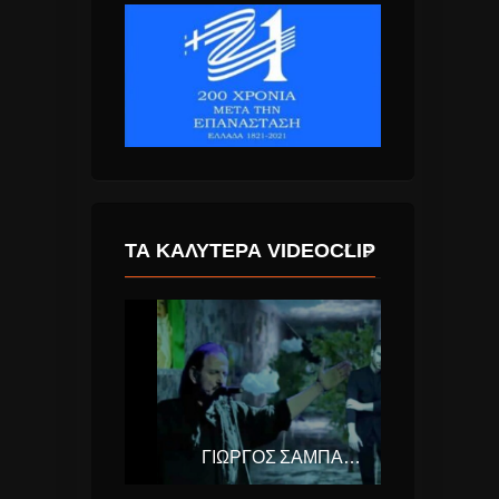
ΤΑ ΚΑΛΎΤΕΡΑ VIDEOCLIP
DUKE DUMONT – OCEAN DRIVE
ΓΙΏΡΓΟΣ ΣΑΜΠΆΝΗΣ & ΠΆΝΟΣ ΚΑΤΣΙΜΊΧΑΣ – ΑΥΤΌ ΠΟΥ ΑΓΑΠΆΣ