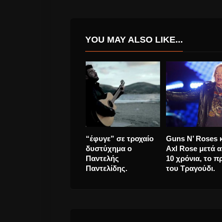
YOU MAY ALSO LIKE...
Αναστάσιος Ράμμος
Eurovision 2025
“Σε Δυο Μόνο
νέο video clip τ
Μάτια” νέο τραγούδι
Klavdia για την
και videoClip.
“Αστερομάτα”