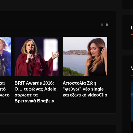
 το
“έφυγε” σε τροχαίο
Guns N’ Roses και
BRIT Awar
ης
δυστύχημα ο
Axl Rose μετά από
Ο… τυφών
Παντελής
10 χρόνια, το πρώτο
σάρωσε τ
Παντελίδης.
του Τραγούδι.
Βρετανικά