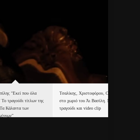
πίλης “Εκεί που όλα
Τσαλίκης, Χριστοφόρου, ONE
Eu
” Το τραγούδι τίτλων της
στο χωριό του Άι Βασίλη. Νέο
Ισ
“Τα Κάλαντα των
τραγούδι και video clip
Απ
γέννων”
Ιρ