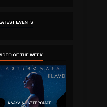
LATEST EVENTS
VIDEO OF THE WEEK
ds 2016:
Αποστολία Ζώη
ας Adele
“φεύγω” νέο single
α
και εξωτικό videoClip
 Βραβεία
ΚΛΑΥΔΊΑ – ΑΣΤΕΡΟΜΆΤΑ (EUROVISION ΕΛΛΆΔΑ 2025)