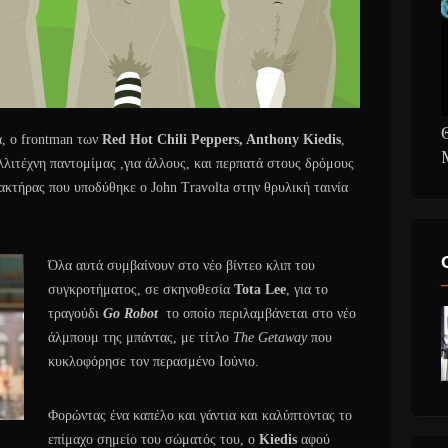
ά, ο frontman των
Red Hot Chili Peppers, Anthony Kiedis
,
λλιτέχνη παντομίμας ,για άλλους, και περπατά στους δρόμους
κτήρας που υποδύθηκε ο John Travolta στην θρυλική ταινία
Όλα αυτά συμβαίνουν στο νέο βίντεο κλιπ του
συγκροτήματος, σε σκηνοθεσία
Tota Lee
, για το
τραγούδι
Gο Robot
το οποίο περιλαμβάνεται στο νέο
άλμπουμ της μπάντας, με τίτλο
The Getaway
που
κυκλοφόρησε τον περασμένο Ιούνιο.
Φορώντας ένα καπέλο και γάντια και καλύπτοντας το
επίμαχο σημείο του σώματός του, ο
Kiedis
αφού