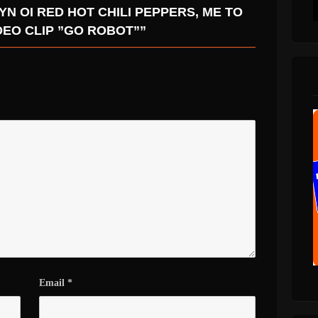
Ν ΟΙ RED HOT CHILI PEPPERS, ΜΕ ΤΟ
DEO CLIP ”GO ROBOT””
Email
*