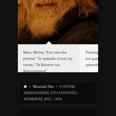
δα
Μικές Μπίλης “Εκεί που όλα
Τσαλίκης, Χριστοφ
γίνονται” Το τραγούδι τίτλων της
στο χωριό του Άι Β
ε…
ταινίας “Τα Κάλαντα των
τραγούδι και video c
Χριστουγέννων”
Μουσικά Νέα
Ο ΝΟΤΗΣ
ΣΦΑΚΙΑΝΑΚΗΣ ΣΤΟ FANTASIA |
ΧΕΙΜΩΝΑΣ 2015 – 2016