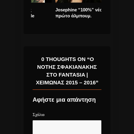
άδης
Josephine “100%” νέο και
Shame έρχοντα
Single
πρώτο άλμπουμ.
ξανά στην Αθή
0 THOUGHTS ON “Ο
ΝΟΤΗΣ ΣΦΑΚΙΑΝΑΚΗΣ
ΣΤΟ FANTASIA |
ΧΕΙΜΩΝΑΣ 2015 – 2016”
Αφήστε μια απάντηση
Σχόλιο