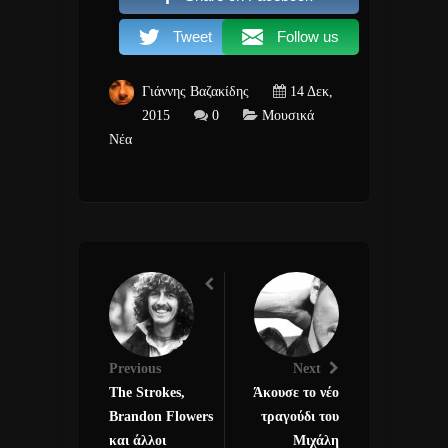
Tweet
Follow us
Γιάννης Βαζακίδης
14 Δεκ,
2015
0
Μουσικά
Νέα
Previous
Next
The Strokes,
Άκουσε το νέο
Brandon Flowers
τραγούδι του
και άλλοι
Μιχάλη