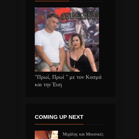
"Πρωί, Πρωί " με τον Κοσμά
και την Έυη
COMING UP NEXT
Μιχάλης και Μουσικές