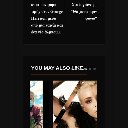
αποτίουν φόρο
Χατζηγιάννη –
τιμής στον George
“Θα χαθώ πριν
Harrison μέσα
φύγω”
από μια ταινία και
ένα νέο άλμπουμ.
YOU MAY ALSO LIKE...