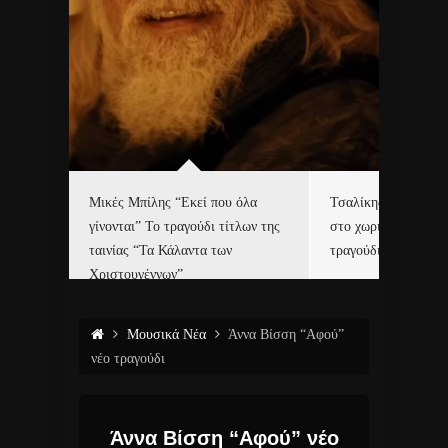
δα
Μικές Μπίλης “Εκεί που όλα
Τσαλίκης, Χριστοφ
γίνονται” Το τραγούδι τίτλων της
στο χωριό του Άι Β
ε…
ταινίας “Τα Κάλαντα των
τραγούδι και video c
Χριστουγέννων”
Μουσικά Νέα
Άννα Βίσση “Αφού”
νέο τραγούδι
Άννα Βίσση “Αφού” νέο