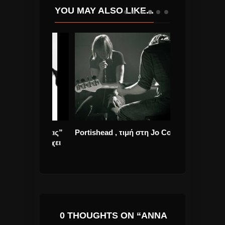
YOU MAY ALSO LIKE...
δης “Φταις”
Portishead , τιμή στη Jo Cox
Γιώργος Σαμπ
του που έχει
Και Χειρότερα”
0 THOUGHTS ON “ΆΝΝΑ