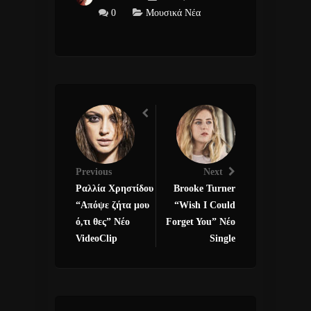
0
Μουσικά Νέα
Previous
Next
Ραλλία Χρηστίδου
Brooke Turner
“Απόψε ζήτα μου
“Wish I Could
ό,τι θες” Νέο
Forget You” Νέο
VideoClip
Single