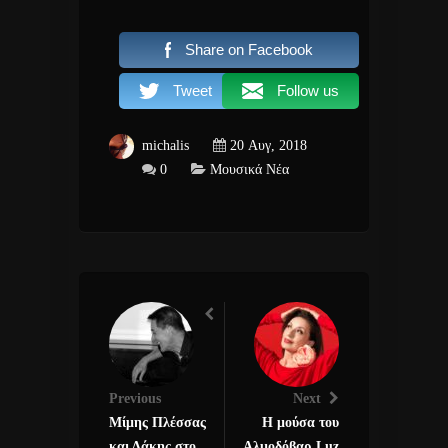
Share on Facebook
Tweet
Follow us
michalis
20 Αυγ, 2018
0
Μουσικά Νέα
Previous
Next
Μίμης Πλέσσας
H μούσα του
και Δάκης στο
Αλμοδόβαρ Luz