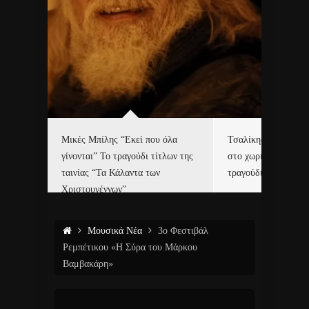
δα
Μικές Μπίλης “Εκεί που όλα
Τσαλίκης, Χριστοφ
γίνονται” Το τραγούδι τίτλων της
στο χωριό του Άι Β
ε…
ταινίας “Τα Κάλαντα των
τραγούδι και video c
Χριστουγέννων”
Μουσικά Νέα
3ο Φεστιβάλ
Ρεμπέτικου «Η Σύρα του Μάρκου
Βαμβακάρη»