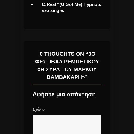
 Γλυκερίας –
C:Real “(U Got Me) Hypnotize”
Αντώνης Ρέμο
αινούριου
νεο single.
Δάκρυα” καινο
0 THOUGHTS ON “3Ο
ΦΕΣΤΙΒΆΛ ΡΕΜΠΈΤΙΚΟΥ
«Η ΣΎΡΑ ΤΟΥ ΜΆΡΚΟΥ
ΒΑΜΒΑΚΆΡΗ»”
Αφήστε μια απάντηση
Σχόλιο