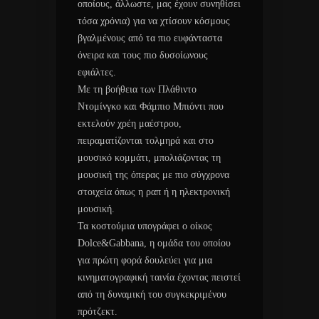
οποίους, άλλωστε, μας έχουν συνηθίσει
τόσα χρόνια) για να χτίσουν κόσμους
βγαλμένους από τα πιο ευφάνταστα
όνειρα και τους πιο δυσοίωνους
εφιάλτες.
Με τη βοήθεια των Πλάθιντο
Ντομίνγκο και Φάμπιο Μπιόντι που
εκτελούν χρέη μαέστρου,
πειραματίζονται τολμηρά και στο
μουσικό κομμάτι, μπολιάζοντας τη
μουσική της όπερας με πιο σύγχρονα
στοιχεία όπως η ραπ ή η ηλεκτρονική
μουσική.
Τα κοστούμια υπογράφει ο οίκος
Dolce&Gabbana, η ομάδα του οποίου
για πρώτη φορά δουλεύει για μια
κινηματογραφική ταινία έχοντας πειστεί
από τη δυναμική του συγκεκριμένου
πρότζεκτ.