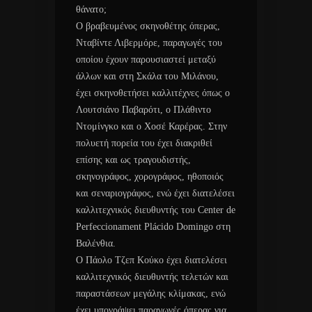
θάνατο;
Ο βραβευμένος σκηνοθέτης όπερας,
Νταβίντε Λιβερμόρε, παραγωγές του
οποίου έχουν παρουσιαστεί μεταξύ
άλλων και στη Σκάλα του Μιλάνου,
έχει σκηνοθετήσει καλλιτέχνες όπως ο
Λουτσιάνο Παβαρότι, ο Πλάθιντο
Ντομίνγκο και ο Χοσέ Καρέρας. Στην
πολυετή πορεία του έχει διακριθεί
επίσης και ως τραγουδιστής,
σκηνογράφος, χορογράφος, ηθοποιός
και σεναριογράφος, ενώ έχει διατελέσει
καλλιτεχνικός διευθυντής του Center de
Perfeccionament Plácido Domingo στη
Βαλένθια.
Ο Πάολο Τζεπ Κούκο έχει διατελέσει
καλλιτεχνικός διευθυντής τελετών και
παραστάσεων μεγάλης κλίμακας, ενώ
έχει υπογράψει παραγωγές όπερας για