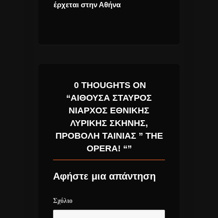
έρχεται στην Αθήνα
Σένα Είμαι Εδ
υποσχόμενος 
Τραγουδιστής
0 THOUGHTS ON
“ΑΊΘΟΥΣΑ ΣΤΑΎΡΟΣ
ΝΙΆΡΧΟΣ ΕΘΝΙΚΉΣ
ΛΥΡΙΚΉΣ ΣΚΗΝΉΣ,
ΠΡΟΒΟΛΉ ΤΑΙΝΊΑΣ ” THE
OPERA! “”
Αφήστε μια απάντηση
Σχόλιο