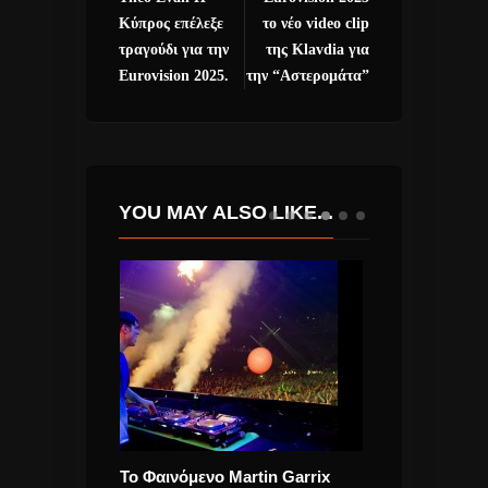
Κύπρος επέλεξε
το νέο video clip
τραγούδι για την
της Klavdia για
Eurovision 2025.
την “Αστερομάτα”
YOU MAY ALSO LIKE...
νός rocker
Το Φαινόμενο Martin Garrix
Βαγγέλης Κακ