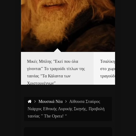
δα
Μικές Μπίλης “Εκεί που όλα
Τσαλίκης, Χριστοφ
γίνονται” Το τραγούδι τίτλων της
στο χωριό του Άι Β
ε…
ταινίας “Τα Κάλαντα των
τραγούδι και video c
Χριστουγέννων”
Μουσικά Νέα
Αίθουσα Σταύρος
Νιάρχος Εθνικής Λυρικής Σκηνής, Προβολή
ταινίας ” The Opera! “