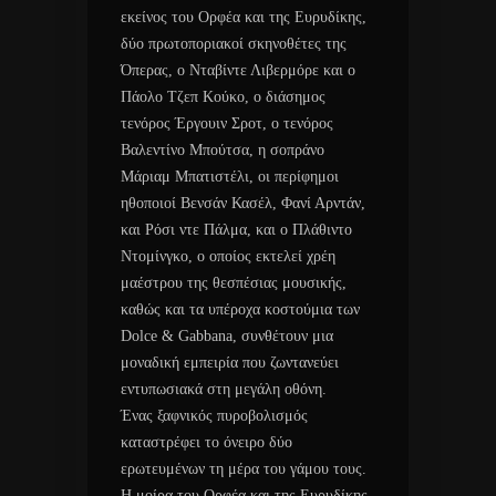
εκείνος του Ορφέα και της Ευρυδίκης,
δύο πρωτοποριακοί σκηνοθέτες της
Όπερας, ο Νταβίντε Λιβερμόρε και ο
Πάολο Τζεπ Κούκο, ο διάσημος
τενόρος Έργουιν Σροτ, ο τενόρος
Βαλεντίνο Μπούτσα, η σοπράνο
Μάριαμ Μπατιστέλι, οι περίφημοι
ηθοποιοί Βενσάν Κασέλ, Φανί Αρντάν,
και Ρόσι ντε Πάλμα, και ο Πλάθιντο
Ντομίνγκο, ο οποίος εκτελεί χρέη
μαέστρου της θεσπέσιας μουσικής,
καθώς και τα υπέροχα κοστούμια των
Dolce & Gabbana, συνθέτουν μια
μοναδική εμπειρία που ζωντανεύει
εντυπωσιακά στη μεγάλη οθόνη.
Ένας ξαφνικός πυροβολισμός
καταστρέφει το όνειρο δύο
ερωτευμένων τη μέρα του γάμου τους.
Η μοίρα του Ορφέα και της Ευρυδίκης