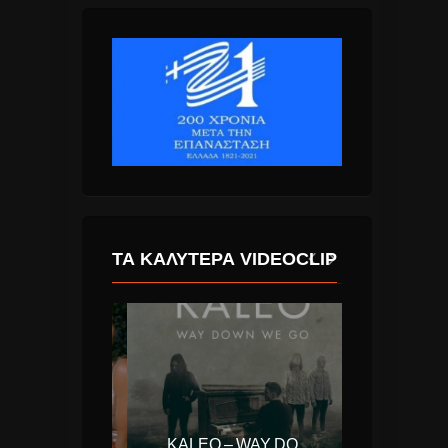
ΤΑ ΚΑΛΎΤΕΡΑ VIDEOCLIP
FIFTH HARMONY – ALL I WANT FOR CHRISTMAS IS YOU
KALEO – WAY DOWN WE GO