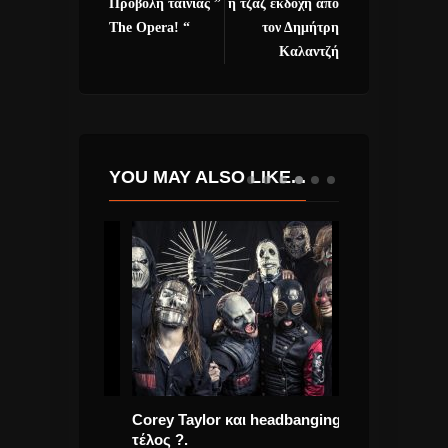
Προβολή ταινίας ”
η τζαζ εκδοχή από
The Opera! “
τον Δημήτρη
Καλαντζή
YOU MAY ALSO LIKE...
ΙΝΟΥΜΕΝΑ
Corey Taylor και headbanging
NEW NEW OR
Σ High On
τέλος ?.