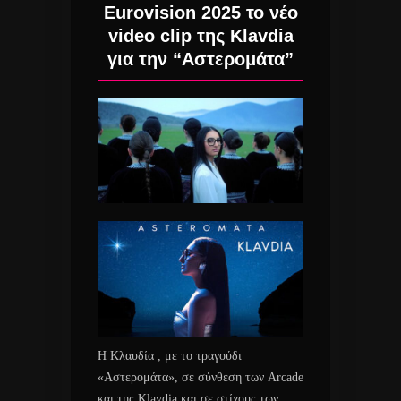
Eurovision 2025 το νέο
video clip της Klavdia
για την “Αστερομάτα”
Η Κλαυδία , με το τραγούδι
«Αστερομάτα», σε σύνθεση των Arcade
και της Klavdia και σε στίχους των