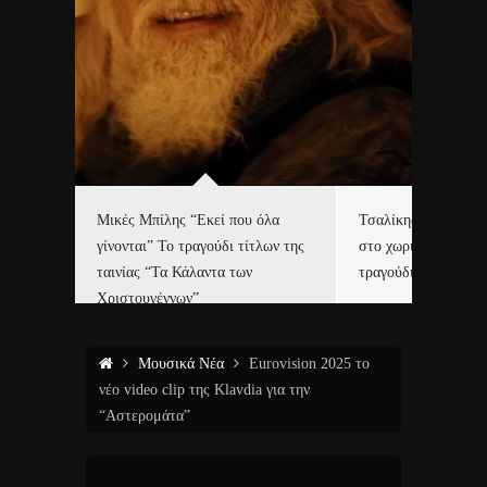
δα
Μικές Μπίλης “Εκεί που όλα
Τσαλίκης, Χριστοφ
γίνονται” Το τραγούδι τίτλων της
στο χωριό του Άι Β
ε…
ταινίας “Τα Κάλαντα των
τραγούδι και video c
Χριστουγέννων”
Μουσικά Νέα
Eurovision 2025 το
νέο video clip της Klavdia για την
“Αστερομάτα”