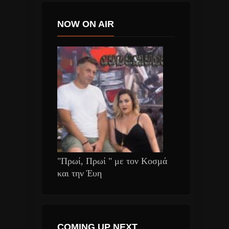
NOW ON AIR
"Πρωί, Πρωί " με τον Κοσμά
και την Έυη
COMING UP NEXT