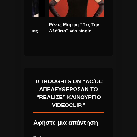
εά στα
Ρένας Μόρφη “Πες Την
Jessie J και “
αλιφόρνιας
Αλήθεια” νέο single.
Day” άρχισαν 
χριστουγεννιά
0 THOUGHTS ON “AC/DC
ΑΠΕΛΕΥΘΈΡΩΣΑΝ ΤΟ
“REALIZE” ΚΑΙΝΟΎΡΓΙΟ
VIDEOCLIP.”
Αφήστε μια απάντηση