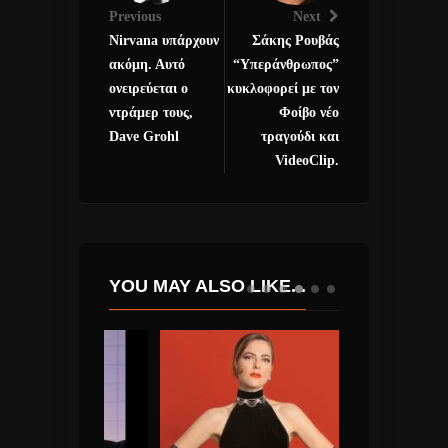
Previous
Next
Nirvana υπάρχουν
Σάκης Ρουβάς
ακόμη. Αυτό
“Υπεράνθρωπος”
ονειρεύεται ο
κυκλοφορεί με τον
ντράμερ τους,
Φοίβο νέο
Dave Grohl
τραγούδι και
VideoClip.
YOU MAY ALSO LIKE...