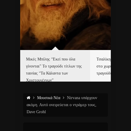
δα
Μικές Μπίλης “Εκεί που όλα
Τσαλίκης, Χριστοφ
γίνονται” Το τραγούδι τίτλων της
στο χωριό του Άι Β
ε…
ταινίας “Τα Κάλαντα των
τραγούδι και video c
Χριστουγέννων”
Μουσικά Νέα
Nirvana υπάρχουν
ακόμη. Αυτό ονειρεύεται ο ντράμερ τους,
Dave Grohl