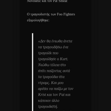
Novoselic και τον Pat Smear.
Ο τραγουδιστής των Foo Fighters
εξομολογήθηκε:
«Δεν θα ένιωθα άνετα
να τραγουδήσω ένα
τραγούδι που
τραγούδησε ο Kurt.
Νιώθω τέλεια στο
σπίτι παίζοντας αυτά
τα τραγούδια στα
ντραμς. Και μου
αρέσει να παίζω με τον
Krist και τον Pat και
κάποιον άλλο
τραγουδιστή.