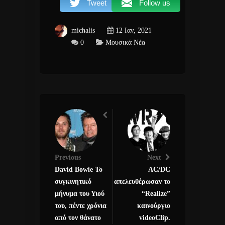
Tweet
Follow us
michalis
12 Ιαν, 2021
0
Μουσικά Νέα
Previous
Next
David Bowie Το
AC/DC
συγκινητικό
απελευθέρωσαν το
μήνυμα του Υιού
“Realize”
του, πέντε χρόνια
καινούργιο
από τον θάνατο
videoClip.