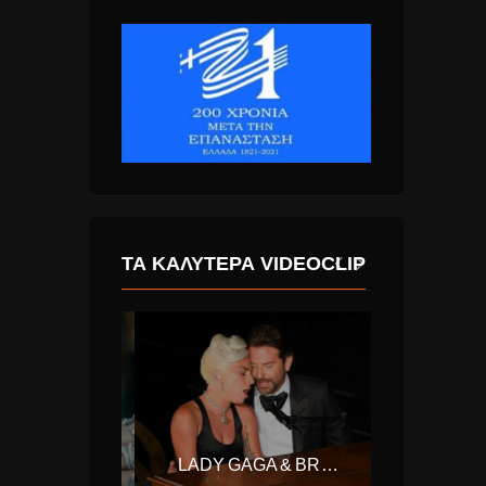
ΤΑ ΚΑΛΎΤΕΡΑ VIDEOCLIP
TAYLOR SWIFT – LOOK WHAT YOU MADE ME DO
LADY GAGA & BRADLEY COOPER – SHALLOW (A STAR IS BORN)