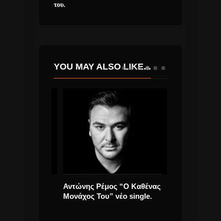
του.
YOU MAY ALSO LIKE...
ULNEK :
Αντώνης Ρέμος “Ο Καθένας
Eurovision 202
ΙΑΣΤΗΜΑ!
Μονάχος Του” νέο single.
clip της Klavdi
“Αστερομάτα”