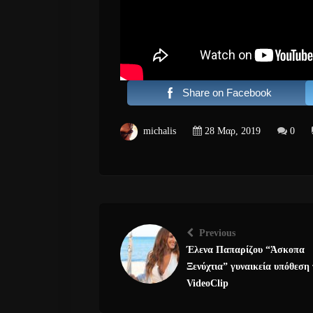
Share on Facebook
michalis
28 Μαρ, 2019
0
Previous
Έλενα Παπαρίζου “Άσκοπα
Ξενύχτια” γυναικεία υπόθεση 
VideoClip