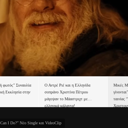
τή φωτός” Συναυλία
Ο Αντρέ Ριέ και η Ελληνίδα
Μικές Μ
ική Εκκλησία στην
σοπράνο Χριστίνα Πέτρου
γίνονται
μάγεψαν το Μάαστριχτ με…
ταινίας 
ελληνικά κάλαντα!
Χριστου
 Can I Do?” Νέο Single και VideoClip