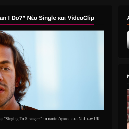
an I Do?” Νέο Single και VideoClip
ουμ “Singing To Strangers” το οποίο έφτασε στο No1 των UK