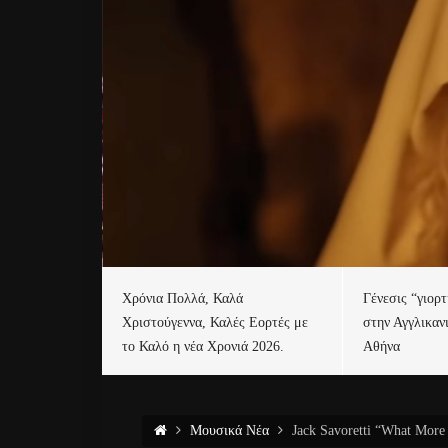
Χρόνια Πολλά, Καλά
Γένεσις “γιορ
Χριστούγεννα, Καλές Εορτές με
στην Αγγλικαν
το Καλό η νέα Χρονιά 2026.
Αθήνα
Μουσικά Νέα
Jack Savoretti “What More