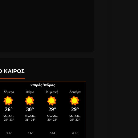
Ο ΚΑΙΡΟΣ
καιρός Άνδρος
ani “You
Pink Floyd
el Like
τραγουδούν “Keep
” νέος
Talking” με τη φωνή
του Stephen
νιάτικος.
Hawking.