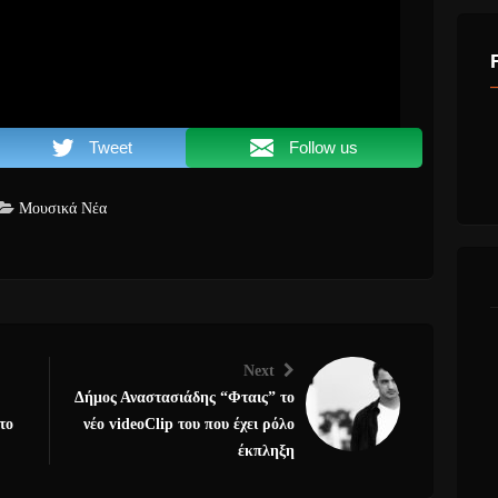
Tweet
Follow us
Μουσικά Νέα
Next
Δήμος Αναστασιάδης “Φταις” το
το
νέο videoClip του που έχει ρόλο
έκπληξη