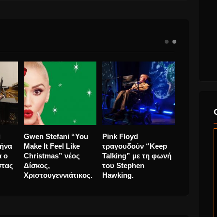
ς η
2024 Καλή Χρονιά,
Lucas Krupinski
Gwen Stef
σε όλους με τις
έρχεται στην Αθήνα
Make It Fe
ευχές μας. Χρόνια
για πρώτη φορά ο
Christmas
ζωή
Πολλά.
Πολωνός πιανίστας
Δίσκος,
Χριστουγεν