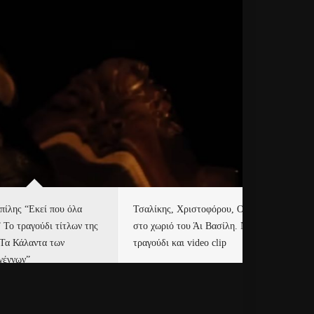
πίλης “Εκεί που όλα
Τσαλίκης, Χριστοφόρου, ONE
Eu
” Το τραγούδι τίτλων της
στο χωριό του Άι Βασίλη. Νέο
Ισ
“Τα Κάλαντα των
τραγούδι και video clip
Απ
γέννων”
Ιρ