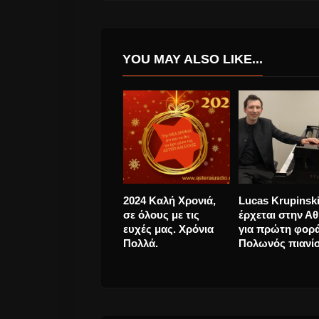
YOU MAY ALSO LIKE...
Η Katerine Duska και
Μπέμπα Μπλάν
το δικό της
Θρυλική
«Somebody»
Τραγουδίστρια
έφυγε από την 