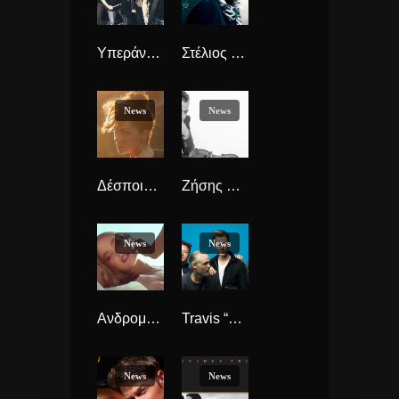
Υπεράνω Υποψίας, ο “Ιός” Νέο Τραγούδι, σε rock αποχρώσεις.
Στέλιος Ρόκκος “Δεν Φοβήθηκα” νέο Τραγούδι, και VideoClip.
News
News
Δέσποινας Βανδή “Ένα Τσιγάρο Διαδρομή” το νέο Τραγούδι και videoClip!
Ζήσης Κασιάρας, έφυγε στα 53 του, ο μεγάλος μουσικός και Βιολιστής
News
News
Ανδρομάχη “Σ’ Αγαπώ” Νέο Single.
Travis “10 Songs” (επιτέλους!!!) νέο άλμπουμ.
News
News