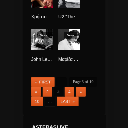
Χρήστος Χολίδης “Θα Γυρίζω” νέο τραγούδι.
U2 “The Joshua Tree” ανακηρύχθηκε το καλύτερο Άλμπουμ των 80s
News
News
John Lennon 80 χρόνια Μουσικής κληρονομιάς σε ένα ανθολόγιο.
Μαρίζα Ρίζου “Πάμε Πιο Πέρα” νέο Τραγούδι.
« FIRST
...
Page 3 of 19
«
2
3
4
»
10
...
LAST »
ASTERASLIVE