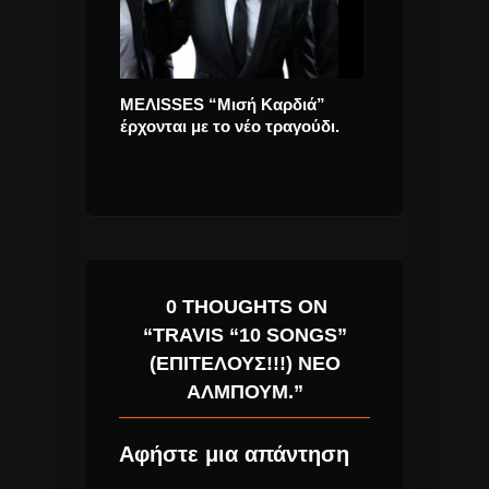
 project του
ΜΕΛΙSSES “Μισή Καρδιά”
Σάββατο 29 Ιου
150 μουσικούς
έρχονται με το νέο τραγούδι.
Βράδυ, o Στα
 είναι online!
Κραουνάκης “α
Διεθνές Φεστι
0 THOUGHTS ON
“TRAVIS “10 SONGS”
(ΕΠΙΤΈΛΟΥΣ!!!) ΝΈΟ
ΆΛΜΠΟΥΜ.”
Αφήστε μια απάντηση