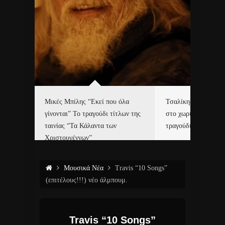
δα
Μικές Μπίλης “Εκεί που όλα
Τσαλίκης, Χριστοφ
γίνονται” Το τραγούδι τίτλων της
στο χωριό του Άι Β
ε…
ταινίας “Τα Κάλαντα των
τραγούδι και video c
Χριστουγέννων”
Μουσικά Νέα
Travis “10 Songs”
(επιτέλους!!!) νέο άλμπουμ.
Travis “10 Songs”