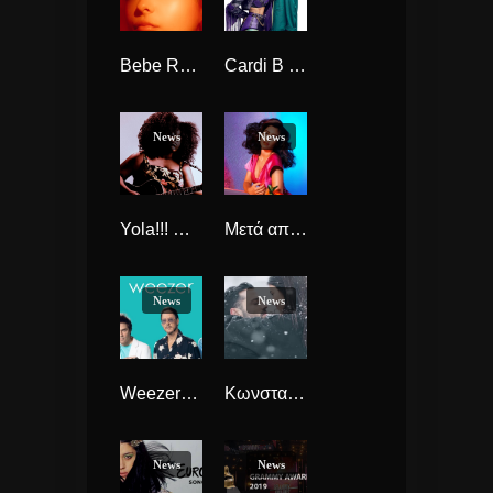
Bebe Rexha “Last Hurrah” Νέο single
Cardi B x Bruno Mars “Please Me” νέο single
News
News
Yola!!! H νέα soul diva με την υπογραφή του Dan Auerbach των Black Keys
Μετά από 3 χρόνια η MARINA (πρώην Marina and the Diamonds) κυκλοφορεί νέο solo single
News
News
Weezer….. επιστροφή στα Eighties με διασκευή take on me !!!
Κωνσταντίνος Αργυρός “Τι Να Το Κάνω” το videoClip που έγινε ταινία αγάπης
News
News