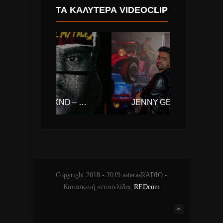
ΤΑ ΚΑΛΎΤΕΡΑ VIDEOCLIP
THE WEEKND – CAN’T FEEL MY FACE
JENNY GEORGIADI FT. ONIRAMA – ΚΡΎΨΟΥ
Copyright 2018 - 2019 asterasRADIO -
Κατασκευή ιστοσελίδας
REDcom