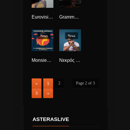
Eurovision 2019 Είναι επίσημο, με Katerine Duska η Ελλάδα
Grammys 2019, όλοι οι νικητές, στην γιορτή της Μουσικής.
News
News
Μonsieur Minimal, Hiras και Ανδριάνα Μπάμπαλη “Σ’ Αγαπώ” διασκευάζουν Τζένη Βάνου.
Νεκρός σε τροχαίο ο Βρετανός ράπερ Blaine Cameron Johnson, ή αλλιώς Cadet.
«
1
2
Page 2 of 3
3
»
ASTERASLIVE