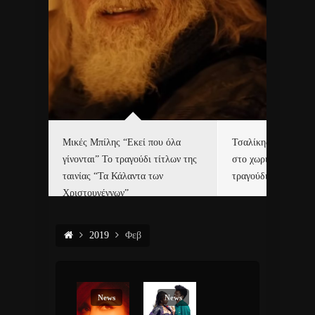
δα
Μικές Μπίλης “Εκεί που όλα
Τσαλίκης, Χριστοφ
γίνονται” Το τραγούδι τίτλων της
στο χωριό του Άι Β
ε…
ταινίας “Τα Κάλαντα των
τραγούδι και video c
Χριστουγέννων”
2019
Φεβ
News
News