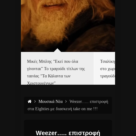
δα
Μικές Μπίλης “Εκεί που όλα
Τσαλίκης, Χριστοφ
γίνονται” Το τραγούδι τίτλων της
στο χωριό του Άι Β
ε…
ταινίας “Τα Κάλαντα των
τραγούδι και video c
Χριστουγέννων”
Μουσικά Νέα
Weezer….. επιστροφή
στα Eighties με διασκευή take on me !!!
Weezer….. επιστροφή