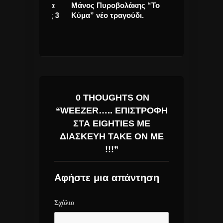
ίδου “Φίλα
Μάνος Πυροβολάκης “Το
Μιχάλης Χατζ
ρχεται στις 3
Κύμα” νέο τραγούδι.
“Έρωτας Αγκάθ
0 THOUGHTS ON
“WEEZER….. ΕΠΙΣΤΡΟΦΉ
ΣΤΑ EIGHTIES ΜΕ
ΔΙΑΣΚΕΥΉ TAKE ON ME
!!!”
Αφήστε μια απάντηση
Σχόλιο