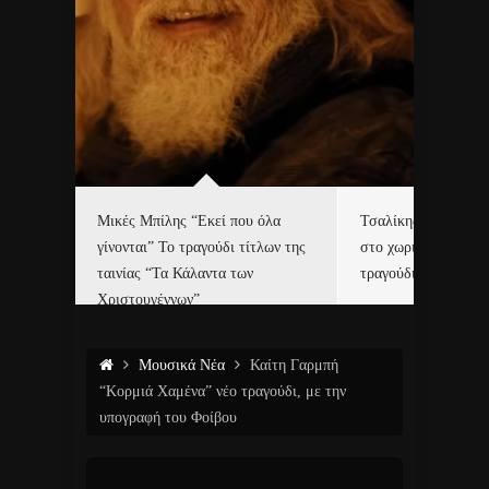
δα
Μικές Μπίλης “Εκεί που όλα
Τσαλίκης, Χριστοφ
γίνονται” Το τραγούδι τίτλων της
στο χωριό του Άι Β
ε…
ταινίας “Τα Κάλαντα των
τραγούδι και video c
Χριστουγέννων”
Μουσικά Νέα
Καίτη Γαρμπή
“Κορμιά Χαμένα” νέο τραγούδι, με την
υπογραφή του Φοίβου