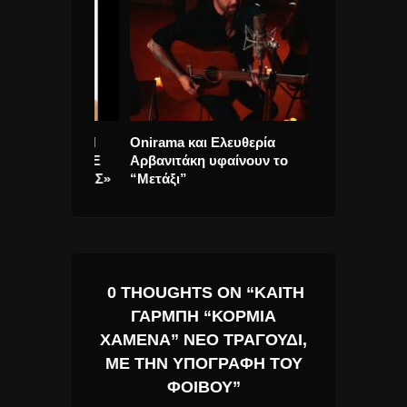
ΩΤΟΨΑΛΤΗ
Onirama και Ελευθερία
175 καλλιτέχν
ΆΝΔΡΟ «ΜΕ
Αρβανιτάκη υφαίνουν το
μήνυμά τους γ
Σ ΕΛΛΑΔΑΣ»
“Μετάξι”
προσφυγική κ
0 THOUGHTS ON “ΚΑΊΤΗ
ΓΑΡΜΠΉ “ΚΟΡΜΙΆ
ΧΑΜΈΝΑ” ΝΈΟ ΤΡΑΓΟΎΔΙ,
ΜΕ ΤΗΝ ΥΠΟΓΡΑΦΉ ΤΟΥ
ΦΟΊΒΟΥ”