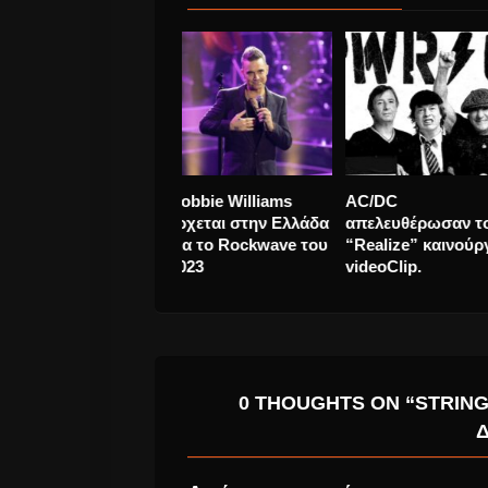
New elliott smith!
Robbie Williams
έρχεται στην Ε
για το Rockwav
2023
0 THOUGHTS ON “STRIN
Δ