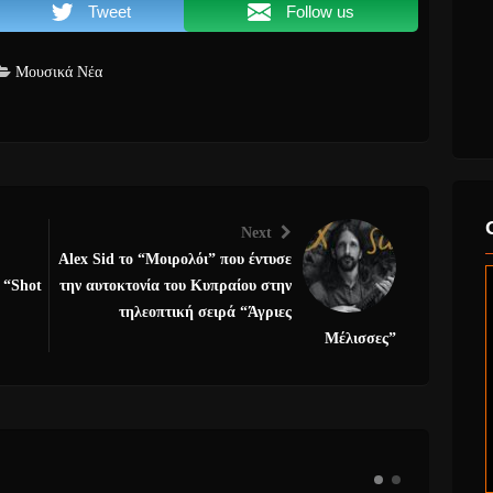
Tweet
Follow us
Μουσικά Νέα
Next
Alex Sid το “Μοιρολόι” που έντυσε
e “Shot
την αυτοκτονία του Κυπραίου στην
τηλεοπτική σειρά “Άγριες
Μέλισσες”