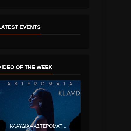
LATEST EVENTS
η “Να
Έλενα Παπαρίζου
α” νέο
“Δε Μου Τα Λέει
Καλά” νέο Τραγούδι.
VIDEO OF THE WEEK
ΚΛΑΥΔΊΑ – ΑΣΤΕΡΟΜΆΤΑ (EUROVISION ΕΛΛΆΔΑ 2025)