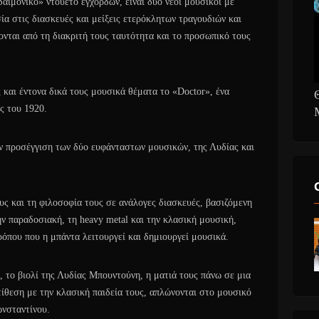
αιμονικό» ντουέτο εγχόρδων, είναι δύο νέοι μουσικοί με
ία στις διασκευές και μείξεις ετερόκλητων τραγουδιών και
ονται από τη διακριτή τους ταυτότητα και το προσωπικό τους
 και έντονα δικά τους μουσικά θέματα το «Doctor», ένα
ς του 1920.
ν προσέγγιση των δύο ευφάνταστων μουσικών, της Λυδίας και
υς και τη φιλοσοφία τους σε ανάλογες διασκευές, βασιζόμενη
ν παραδοσιακή, τη heavy metal και την κλασική μουσική,
όπου που η μπάντα λειτουργεί και δημιουργεί μουσικά.
 το βιολί της Λυδίας Μπουντούνη, η ματιά τους πάνω σε μια
ίθεση με την κλασική παιδεία τους, απλώνονται στο μουσικό
νσταντίνου.