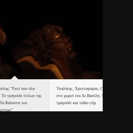
πίλης “Εκεί που όλα
Τσαλίκης, Χριστοφόρου, ONE
Eu
” Το τραγούδι τίτλων της
στο χωριό του Άι Βασίλη. Νέο
Ισ
“Τα Κάλαντα των
τραγούδι και video clip
Απ
γέννων”
Ιρ