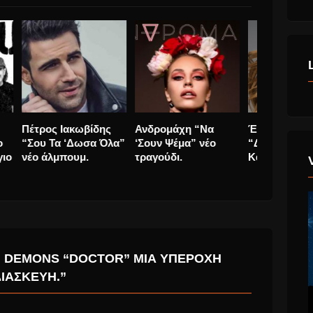
AC/DC
Πέτρος Ιακωβίδης
Ανδρομάχ
λλάδα
απελευθέρωσαν το
“Σου Τα ‘Δωσα Όλα”
‘Σουν Ψέμ
e του
“Realize” καινούργιο
νέο άλμπουμ.
τραγούδι.
videoClip.
G DEMONS “DOCTOR” ΜΙΑ ΥΠΈΡΟΧΗ
ΙΑΣΚΕΥΉ.”