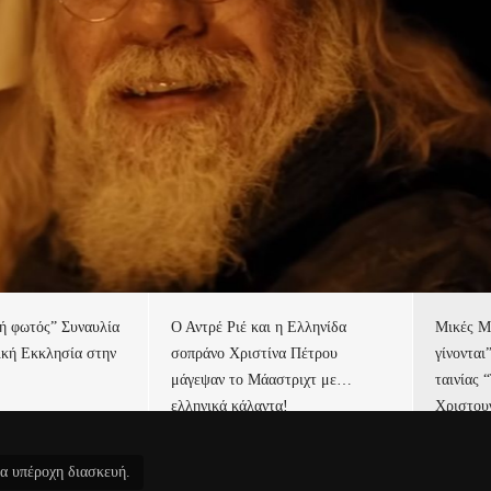
τή φωτός” Συναυλία
Ο Αντρέ Ριέ και η Ελληνίδα
Μικές Μ
ική Εκκλησία στην
σοπράνο Χριστίνα Πέτρου
γίνονται
μάγεψαν το Μάαστριχτ με…
ταινίας 
ελληνικά κάλαντα!
Χριστου
ια υπέροχη διασκευή.