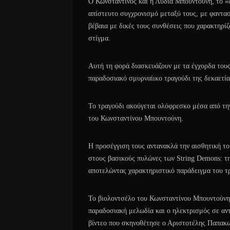
Ο Κωνσταντίνος και η Λυδία Μπουντούνη, το «δ
απίστευτο συγχρονισμό μεταξύ τους, με φαντασ
βέβαια με δικές τους συνθέσεις που χαρακτηρίζ
στίγμα.
Αυτή τη φορά διασκευάζουν με τα έγχορδα τους
παραδοσιακό σμυρναίικο τραγούδι της δεκαετία
Το τραγούδι ακούγεται ολόφρεσκο μέσα από τη
του Κωνσταντίνου Μπουντούνη.
Η προσέγγιση τους αντανακλά την αισθητική το
στους βασικούς πυλώνες των String Demons: τη
αποτελώντας χαρακτηριστικό παράδειγμα του τρ
Το βιολοντσέλο του Κωνσταντίνου Μπουντούνη,
παραδοσιακή μελωδία και ο ηλεκτρισμός σε αντ
βίντεο που σκηνοθέτησε ο Αριστοτέλης Παπακω