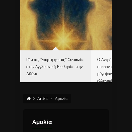
Γένεσις “γιορτή φωτός” Συναυλία
Ο Αντρέ Ριέ και η Ε
τές με
στην Αγγλικανική Εκκλησία στην
σοπράνο Χριστίνα 
6.
Αθήνα
μάγεψαν το Μάαστρ
ελληνικά κάλαντα!
Artists
Αμαλία
Αμαλία