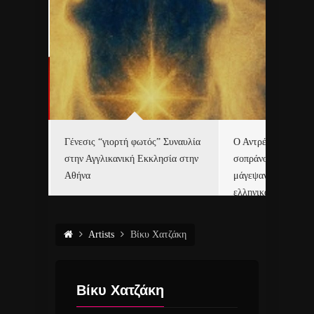
Γένεσις “γιορτή φωτός” Συναυλία
Ο Αντρέ Ριέ και η 
τές με
στην Αγγλικανική Εκκλησία στην
σοπράνο Χριστίνα 
6.
Αθήνα
μάγεψαν το Μάαστρ
ελληνικά κάλαντα!
Artists
Βίκυ Χατζάκη
Βίκυ Χατζάκη