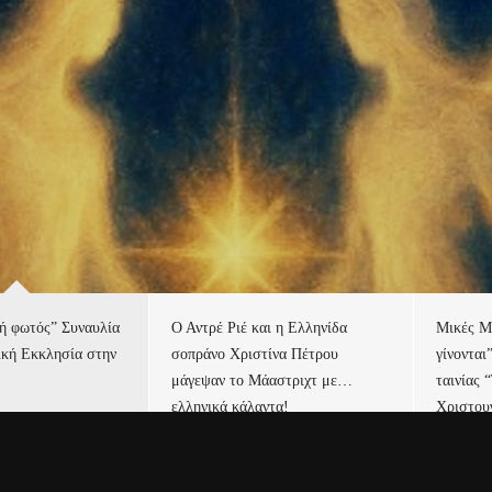
τή φωτός” Συναυλία
Ο Αντρέ Ριέ και η Ελληνίδα
Μικές Μ
ική Εκκλησία στην
σοπράνο Χριστίνα Πέτρου
γίνονται
μάγεψαν το Μάαστριχτ με…
ταινίας 
ελληνικά κάλαντα!
Χριστου