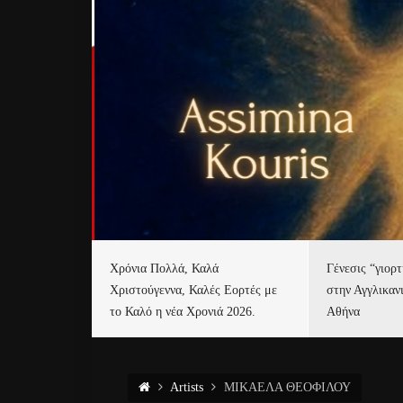
Χρόνια Πολλά, Καλά
Γένεσις “γιορ
Χριστούγεννα, Καλές Εορτές με
στην Αγγλικαν
το Καλό η νέα Χρονιά 2026.
Αθήνα
Artists
ΜΙΚΑΕΛΑ ΘΕΟΦΙΛΟΥ