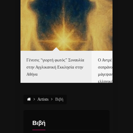
Γένεσις “γιορτή φωτός” Συναυλία
Ο Αντρέ Ριέ και η Ε
τές με
στην Αγγλικανική Εκκλησία στην
σοπράνο Χριστίνα 
6.
Αθήνα
μάγεψαν το Μάαστρ
ελληνικά κάλαντα!
Artists
Βιβή
Βιβή