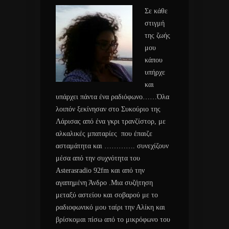
Σε κάθε
στιγμή
της ζωής
μου
κάπου
υπήρχε
και
υπάρχει πάντα ένα ραδιόφωνο……Όλα
λοιπόν ξεκίνησαν στο Συκούριο της
Λάρισας από ένα γκρι τρανζίστορ, με
αλκαλικές μπαταρίες που έπαιζε
ασταμάτητα και …………. συνεχίζουν
μέσα από την συχνότητα του
Asterasradio 92fm και από την
αγαπημένη Άνδρο .Μια συζήτηση
μεταξύ αστείου και σοβαρού με το
ραδιοφωνικό μου ταίρι την Αλίκη και
βρίσκομαι πίσω από το μικρόφωνο του