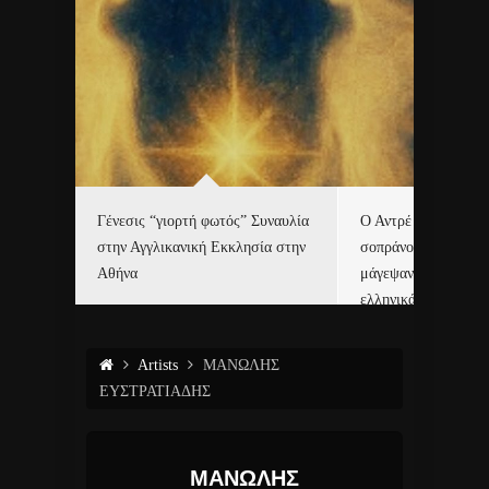
Γένεσις “γιορτή φωτός” Συναυλία
Ο Αντρέ Ριέ και η Ε
τές με
στην Αγγλικανική Εκκλησία στην
σοπράνο Χριστίνα 
6.
Αθήνα
μάγεψαν το Μάαστρ
ελληνικά κάλαντα!
Artists
ΜΑΝΩΛΗΣ
ΕΥΣΤΡΑΤΙΑΔΗΣ
ΜΑΝΩΛΗΣ