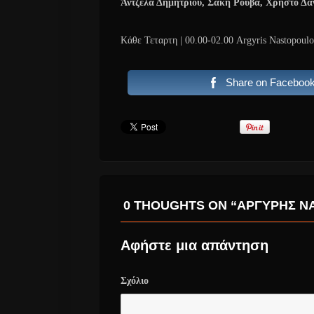
Άντζελα Δημητρίου, Σάκη Ρουβά, Χρήστο Δά
Kάθε Τεταρτη | 00.00-02.00 Argyris Nastopoulo
Share on Faceboo
0 THOUGHTS ON “ΑΡΓΎΡΗΣ Ν
Αφήστε μια απάντηση
Σχόλιο