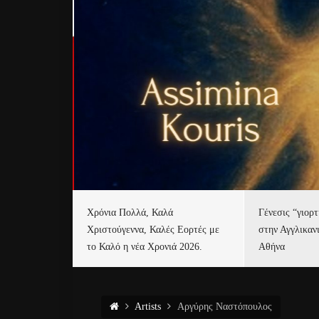
Χρόνια Πολλά, Καλά
Γένεσις “γιορ
Χριστούγεννα, Καλές Εορτές με
στην Αγγλικαν
το Καλό η νέα Χρονιά 2026.
Αθήνα
Artists
Αργύρης Ναστόπουλος