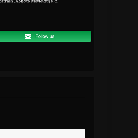
catrash
,Χρήστο Μενιδιάτ
η κ.α.
Follow us