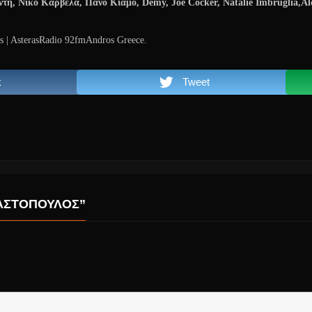
ντη, Νίκο Καρβέλα, Πάνο Κιάμο,
Demy
,
Joe
Cocker
,
Natalie
Imbruglia
,
Al
s | AsterasRadio 92fmAndros Greece.
k
Tweet
ΑΣΤΌΠΟΥΛΟΣ”