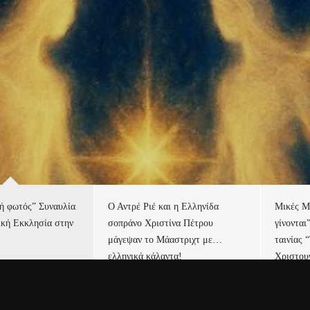
τή φωτός” Συναυλία
Ο Αντρέ Ριέ και η Ελληνίδα
Μικές Μ
ική Εκκλησία στην
σοπράνο Χριστίνα Πέτρου
γίνονται
μάγεψαν το Μάαστριχτ με…
ταινίας 
ελληνικά κάλαντα!
Χριστου