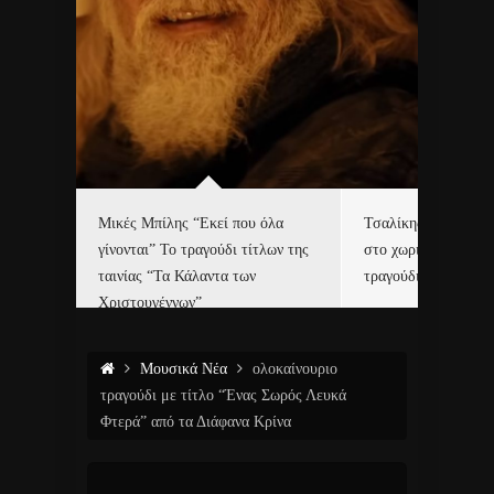
δα
Μικές Μπίλης “Εκεί που όλα
Τσαλίκης, Χριστοφ
γίνονται” Το τραγούδι τίτλων της
στο χωριό του Άι Β
ε…
ταινίας “Τα Κάλαντα των
τραγούδι και video c
Χριστουγέννων”
Μουσικά Νέα
ολοκαίνουριο
τραγούδι με τίτλο “Ένας Σωρός Λευκά
Φτερά” από τα Διάφανα Κρίνα