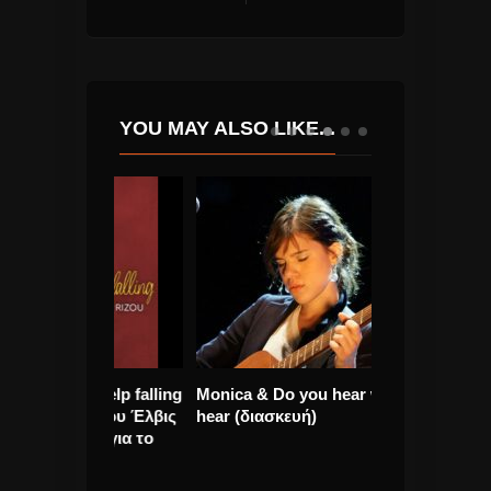
YOU MAY ALSO LIKE...
t help falling
Monica & Do you hear what I
Lady Gaga, κά
ύδι του Έλβις
hear (διασκευή)
συμπεριφοράς
ηκε για το
αποβάλουμε τι
λευκής υπερο