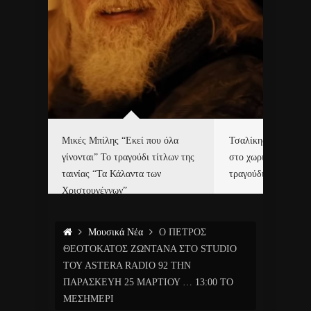
δα
Μικές Μπίλης “Εκεί που όλα
Τσαλίκης, Χριστοφ
γίνονται” Το τραγούδι τίτλων της
στο χωριό του Άι Β
ε…
ταινίας “Τα Κάλαντα των
τραγούδι και video c
Χριστουγέννων”
Μουσικά Νέα
Ο ΠΕΤΡΟΣ
ΘΕΟΤΟΚΑΤΟΣ ΖΩΝΤΑΝΑ ΣΤΟ STUDIO
ΤΟΥ ASTERA RADIO 92 ΤΗΝ
ΠΑΡΑΣΚΕΥΗ 25 ΜΑΡΤΙΟΥ … 13:00 ΤΟ
ΜΕΣΗΜΕΡΙ