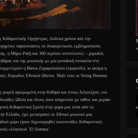
ς Κιθαριστικής Ορχήστρας, δώδεκα χρόνια από την
τυχημένες παρουσιάσεις σε διαφορετικούς εμβληματικούς
w
νης, η Μάρω Ραζή και 300 περίπου συντελεστές – χορωδοί,
κιθάρας και της μουσικής με μια μοναδική συναυλία στο
 συμμετέχουν η Βάσια Ζαχαροπούλου (τραγούδι), κι ακόμη η
κές Χορωδίες Εθνικού Ωδείου. Μαζί τους οι String Demons.
η γιορτή αφιερωμένη στην Κιθάρα και στους δεξιοτέχνες του
 δεκάδες Ωδεία και όλους όσοι υπηρετούν με πάθος και μεράκι
ηνική Κιθαριστική Σχολή στην χώρα μας είναι από τις
την Ελλάδα, έχει μετατραπεί σε Εθνικό μουσικό μας
λαδικό χώρο έχουν δημιουργηθεί εκατοντάδες Κιθαριστικές
ούς ελληνικού ¨El Sistema¨.