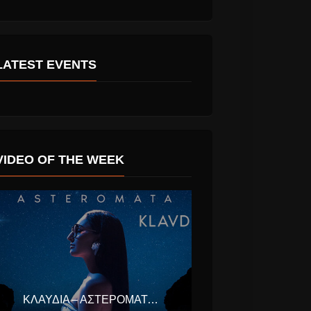
LATEST EVENTS
non…. Ένα
“Μια Πυρκαγιά Σ’
μια
Ένα Σπιρτόκουτο” Ο
VIDEO OF THE WEEK
και μια
νέος δίσκος του
α που
Παύλου Παυλίδη και
 1,5
των Β-Movies (audio
ίο δολάρια
video)
ΚΛΑΥΔΊΑ – ΑΣΤΕΡΟΜΆΤΑ (EUROVISION ΕΛΛΆΔΑ 2025)