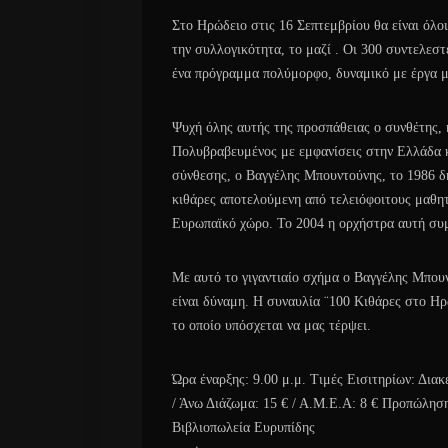
Στο Ηρώδειο στις 16 Σεπτεμβρίου θα είναι όλο
την συλλογικότητα, το μαζί . Οι 300 συντελεσ
ένα πρόγραμμα πολύμορφο, δυναμικό με έργα 
Ψυχή όλης αυτής της προσπάθειας ο συνθέτης,
Πολυβραβευμένος με εμφανίσεις στην Ελλάδα κ
σύνθεσης, ο Βαγγέλης Μπουντούνης, το 1986 δ
κιθάρες αποτελούμενη από τελειόφοιτους μαθητ
Ευρωπαϊκό χώρο. Το 2004 η ορχήστρα αυτή συ
Με αυτό το γιγαντιαίο σχήμα ο Βαγγέλης Μπουν
είναι δύναμη. Η συναυλία ¨100 Κιθάρες στο Ηρώ
το οποίο υπόσχεται να μας τέρψει.
Ώρα έναρξης: 9.00 μ.μ. Τιμές Εισιτηρίων: Διακε
/ Άνω Διάζωμα: 15 € / Α.Μ.Ε.Α: 8 € Προπώληση Ε
Βιβλιοπωλεία Ευρυπίδης