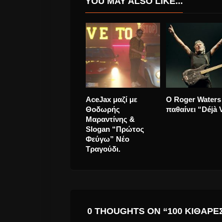
YOU MAY ALSO LIKE...
Ludovico Einaudi –
Taylor Swift έρχ
πιάνο στον πάγο!!!!
το επόμενο άλ
έως το 2019
0 THOUGHTS ON “100 ΚΙΘΆΡΕΣ