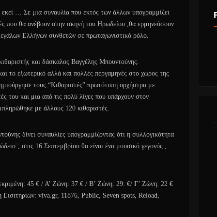
ι εκεί … Σε μια συναυλία που εκτός των άλλων υπογραμμίζει
τές που θα ανέβουν στην σκηνή του Ηρωδείου ,θα ερμηνεύσουν
μεγάλων Ελλήνων συνθετών σε πρωταγωνιστικό ρόλο.
 κιθαριστής και δάσκαλος Βαγγέλης Μπουντούνης.
αι το εξωτερικό αλλά και πολλές περγαμηνές στο χώρος της
ημιούργησε τους “Κιθαριστές” πρωτότυπη ορχήστρα με
ές του και μια από τις πολύ λίγες που υπάρχουν στον
μπληρώθηκε με άλλους 120 κιθαριστές.
τούνης δίνει συναυλίες υπογραμμίζοντας ότι η συλλογικότητα
δειο¨, στις 16 Σεπτεμβρίου θα είναι ένα μουσικό γεγονός ,
κριμένη: 45 € / Α’ Ζώνη: 37 € / Β’ Ζώνη: 29: €/ Γ’ Ζώνη: 22 €
ισιτηρίων: viva.gr, 11876, Public, Seven spots, Reload,