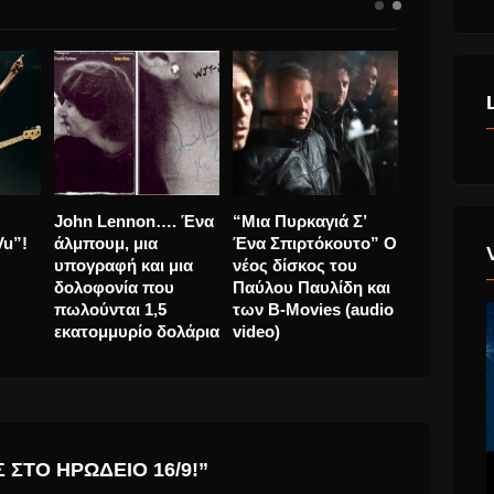
εται
AceJax μαζί με
Ο Roger Waters
John Len
μπουμ
Θοδωρής
παθαίνει “Déjà Vu”!
άλμπουμ, 
Μαραντίνης &
υπογραφή 
Slogan “Πρώτος
δολοφονί
Φεύγω” Νέο
πωλούνται
Τραγούδι.
εκατομμυρ
 ΣΤΟ ΗΡΏΔΕΙΟ 16/9!”