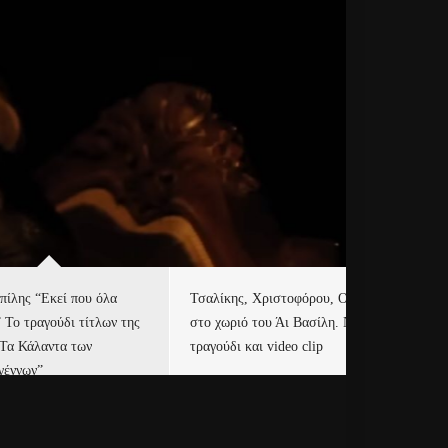
πίλης “Εκεί που όλα
Τσαλίκης, Χριστοφόρου, ONE
Eu
” Το τραγούδι τίτλων της
στο χωριό του Άι Βασίλη. Νέο
Ισ
“Τα Κάλαντα των
τραγούδι και video clip
Απ
γέννων”
Ιρ