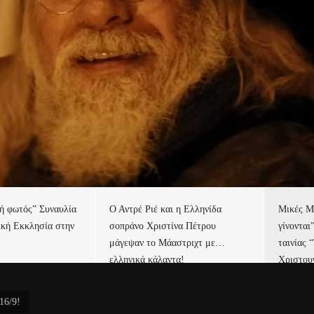
τή φωτός” Συναυλία
Ο Αντρέ Ριέ και η Ελληνίδα
Μικές Μ
ική Εκκλησία στην
σοπράνο Χριστίνα Πέτρου
γίνονται
μάγεψαν το Μάαστριχτ με…
ταινίας 
ελληνικά κάλαντα!
Χριστου
16/9!