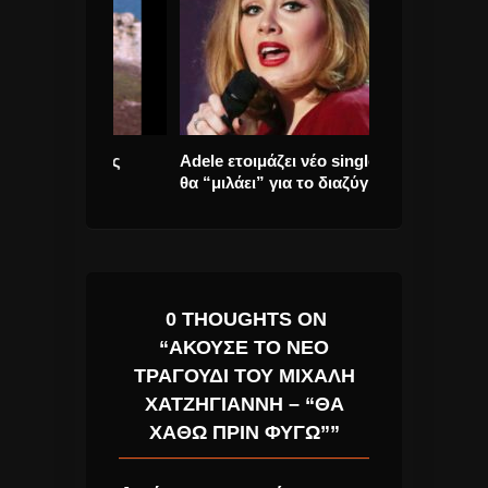
“Έρωτας
Adele ετοιμάζει νέο single που
O Sting στο Η
δι.
θα “μιλάει” για το διαζύγιο της.
προπώληση ξε
0 THOUGHTS ON
“ΆΚΟΥΣΕ ΤΟ ΝΈΟ
ΤΡΑΓΟΎΔΙ ΤΟΥ ΜΙΧΆΛΗ
ΧΑΤΖΗΓΙΆΝΝΗ – “ΘΑ
ΧΑΘΏ ΠΡΙΝ ΦΎΓΩ””