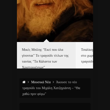
δα
Μικές Μπίλης “Εκεί που όλα
Τσαλίκης, Χριστοφ
γίνονται” Το τραγούδι τίτλων της
στο χωριό του Άι Β
ε…
ταινίας “Τα Κάλαντα των
τραγούδι και video c
Χριστουγέννων”
Μουσικά Νέα
Άκουσε το νέο
τραγούδι του Μιχάλη Χατζηγιάννη – “Θα
χαθώ πριν φύγω”