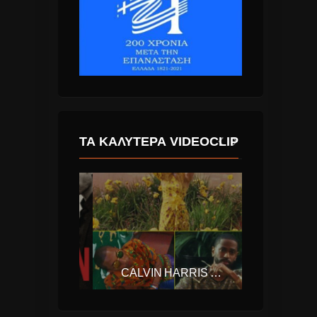
ΤΑ ΚΑΛΎΤΕΡΑ VIDEOCLIP
ENRIQUE IGLESIAS – DUELE EL CORAZON (FT. WISIN)
CALVIN HARRIS – FEELS (FT. PHARRELL WILLIAMS, KATY PERRY, BIG SEAN)