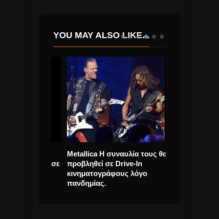
YOU MAY ALSO LIKE...
t. Λάκης
Metallica Η συναυλία τους θα
Eurovision 201
Σε Ζητάω” σε
προβληθεί σε Drive-In
τρόπος παρου
ή.
κινηματογράφους λόγο
αποτελεσμάτω
πανδημίας.
ψηφοφορίας