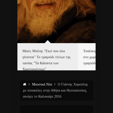
δα
Μικές Μπίλης “Εκεί που όλα
Τσαλίκης, Χριστοφ
γίνονται” Το τραγούδι τίτλων της
στο χωριό του Άι Β
ε…
ταινίας “Τα Κάλαντα των
τραγούδι και video c
Χριστουγέννων”
Μουσικά Νέα
Ο Γιάννης Χαρούλης
με συναυλίες στην Αθήνα και Θεσσαλονίκη,
ανοίγει το Καλοκαίρι 2016