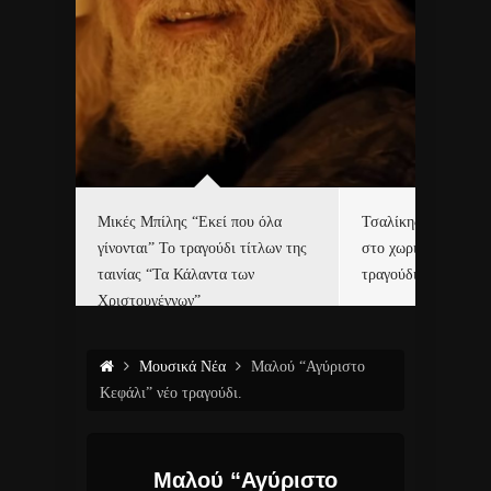
δα
Μικές Μπίλης “Εκεί που όλα
Τσαλίκης, Χριστοφ
γίνονται” Το τραγούδι τίτλων της
στο χωριό του Άι Β
ε…
ταινίας “Τα Κάλαντα των
τραγούδι και video c
Χριστουγέννων”
Μουσικά Νέα
Μαλού “Αγύριστο
Κεφάλι” νέο τραγούδι.
Μαλού “Αγύριστο