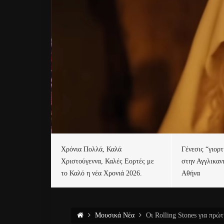
Χρόνια Πολλά, Καλά
Γένεσις “γιορ
Χριστούγεννα, Καλές Εορτές με
στην Αγγλικαν
το Καλό η νέα Χρονιά 2026.
Αθήνα
Μουσικά Νέα
Οι Rolling Stones για πρώ