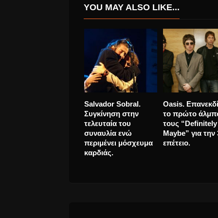
YOU MAY ALSO LIKE...
Μανώλης Λιδάκης
SΤΑΝ έρχεται μ
“Στο ίδιο το σημείο”
νέο του τραγού
νέο τραγούδι
(video)
προπομπός νέου
δίσκου.