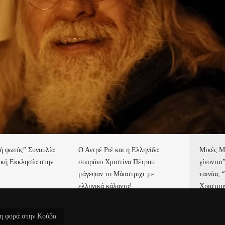
τή φωτός” Συναυλία
Ο Αντρέ Ριέ και η Ελληνίδα
Μικές Μ
ική Εκκλησία στην
σοπράνο Χριστίνα Πέτρου
γίνονται
μάγεψαν το Μάαστριχτ με…
ταινίας 
ελληνικά κάλαντα!
Χριστου
τη φορά στην Κούβα.