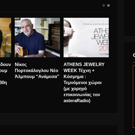
ε το
Salvador Sobral.
Oasis. Επανεκδίδουν
Νίκος
δι
Συγκίνηση στην
το πρώτο άλμπουμ
Πορτοκάλ
τελευταία του
τους “Definitely
Άλμπουμ 
συναυλία ενώ
Maybe” για την 30η
περιμένει μόσχευμα
επέτειο.
καρδιάς.