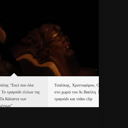
πίλης “Εκεί που όλα
Τσαλίκης, Χριστοφόρου, ONE
Eu
” Το τραγούδι τίτλων της
στο χωριό του Άι Βασίλη. Νέο
Ισ
“Τα Κάλαντα των
τραγούδι και video clip
Απ
γέννων”
Ιρ