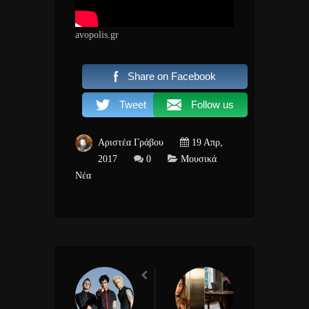
avopolis.gr
Share on Facebook
Tweet
Follow us
Αριστέα Γράβου
19 Απρ,
2017
0
Μουσικά
Νέα