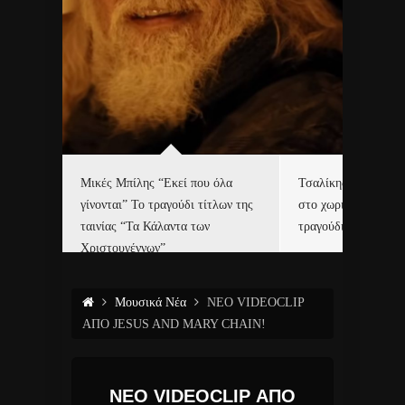
δα
Μικές Μπίλης “Εκεί που όλα
Τσαλίκης, Χριστοφ
γίνονται” Το τραγούδι τίτλων της
στο χωριό του Άι Β
ε…
ταινίας “Τα Κάλαντα των
τραγούδι και video c
Χριστουγέννων”
Μουσικά Νέα
NEO VIDEOCLIP
ΑΠΟ JESUS AND MARY CHAIN!
NEO VIDEOCLIP ΑΠΟ