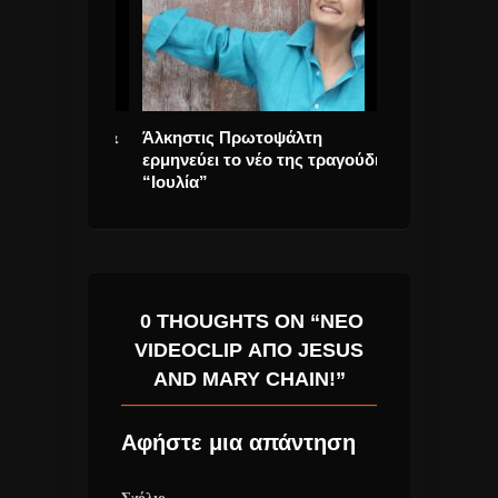
 νέο album &
Άλκηστις Πρωτοψάλτη
Τα 10 καλύτερ
ερμηνεύει το νέο της τραγούδι
την ημέρα του
“Ιουλία”
Βαλεντίνου
0 THOUGHTS ON “NEO
VIDEOCLIP ΑΠΟ JESUS
AND MARY CHAIN!”
Αφήστε μια απάντηση