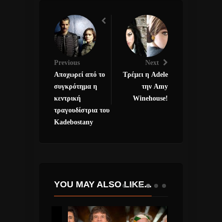
Previous
Next
Αποχωρεί από το
Τρέμει η Adele
συγκρότημα η
την Amy
κεντρική
Winehouse!
τραγουδίστρια του
Kadebostany
YOU MAY ALSO LIKE...