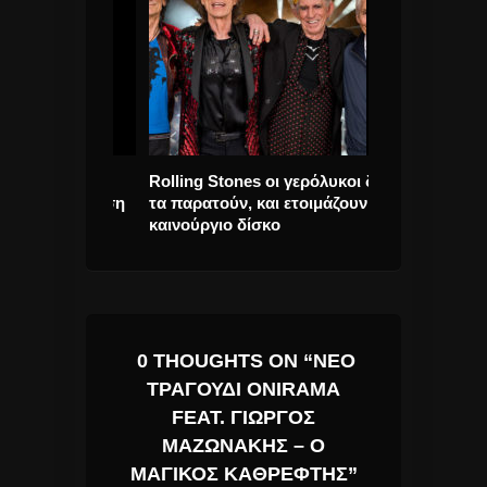
ια μέρα θα
Rolling Stones οι γερόλυκοι δεν
Chinawoman 
ην υπόσχεση
τα παρατούν, και ετοιμάζουν
ΑΣΠΡΟΜΑΥΡΟ 
ο Άλμπουμ.
καινούργιο δίσκο
Romance”!
0 THOUGHTS ON “ΝΈΟ
ΤΡΑΓΟΎΔΙ ONIRAMA
FEAT. ΓΙΏΡΓΟΣ
ΜΑΖΩΝΆΚΗΣ – Ο
ΜΑΓΙΚΌΣ ΚΑΘΡΈΦΤΗΣ”