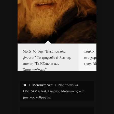
δα
Μικές Μπίλης “Εκεί που όλα
Τσαλίκης, Χριστοφ
γίνονται” Το τραγούδι τίτλων της
στο χωριό του Άι Β
ε…
ταινίας “Τα Κάλαντα των
τραγούδι και video c
Χριστουγέννων”
Μουσικά Νέα
Νέο τραγούδι
ONIRAMA feat. Γιώργος Μαζωνάκης – Ο
μαγικός καθρέφτης