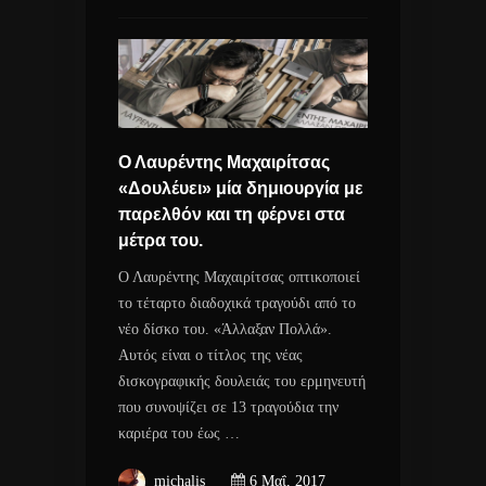
Ο Λαυρέντης Μαχαιρίτσας
«Δουλέυει» μία δημιουργία με
παρελθόν και τη φέρνει στα
μέτρα του.
Ο Λαυρέντης Μαχαιρίτσας οπτικοποιεί
το τέταρτο διαδοχικά τραγούδι από το
νέο δίσκο του. «Άλλαξαν Πολλά».
Αυτός είναι ο τίτλος της νέας
δισκογραφικής δουλειάς του ερμηνευτή
που συνοψίζει σε 13 τραγούδια την
καριέρα του έως …
michalis
6 Μαΐ, 2017