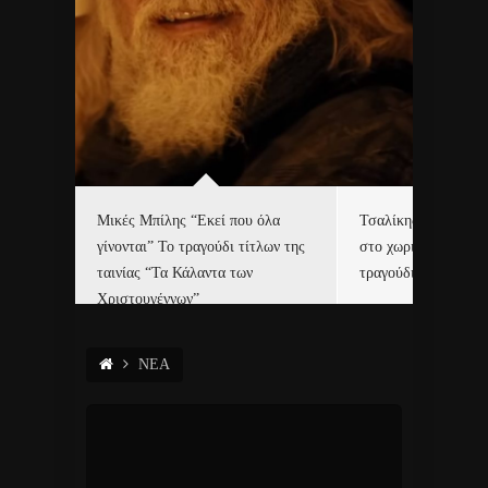
δα
Μικές Μπίλης “Εκεί που όλα
Τσαλίκης, Χριστοφ
γίνονται” Το τραγούδι τίτλων της
στο χωριό του Άι Β
ε…
ταινίας “Τα Κάλαντα των
τραγούδι και video c
Χριστουγέννων”
ΝΕΑ