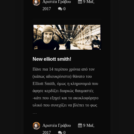
Αριστέα Γράβου
9 Μαΐ,
2017
0
New elliott smith!
Πάνε πια 14 περίπου χρόνια από τον
(κάπως αδιευκρίνιστο) θάνατο του
Elliott Smith, όμως η κληρονομιά που
άφησε κερδίζει διαρκώς θαυμαστές
-κάτι που εξηγεί και το ακυκλοφόρητο
υλικό που συνεχίζει να βλέπει το φως
…
Αριστέα Γράβου
9 Μαΐ,
2017
0