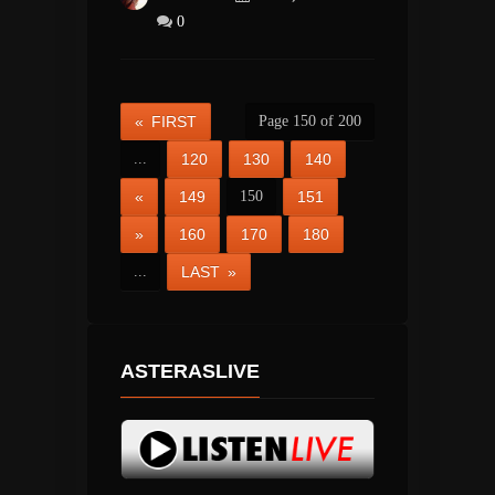
0
« FIRST
Page 150 of 200
...
120
130
140
«
149
150
151
»
160
170
180
...
LAST »
ASTERASLIVE