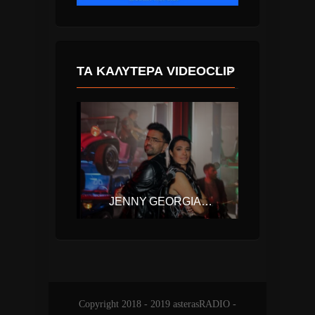
ΤΑ ΚΑΛΎΤΕΡΑ VIDEOCLIP
CALVIN HARRIS & DISCIPLES – HOW DEEP IS YOUR LOVE
JENNY GEORGIADI FT. ONIRAMA – ΚΡΎΨΟΥ
Copyright 2018 - 2019 asterasRADIO -