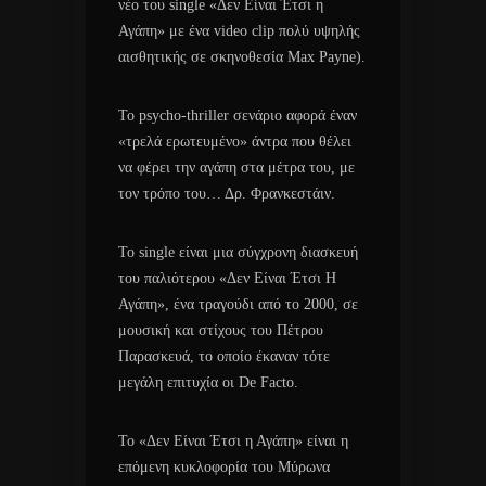
νέο του single «Δεν Είναι Έτσι η
Αγάπη» με ένα video clip πολύ υψηλής
αισθητικής σε σκηνοθεσία Max Payne).
Το psycho-thriller σενάριο αφορά έναν
«τρελά ερωτευμένο» άντρα που θέλει
να φέρει την αγάπη στα μέτρα του, με
τον τρόπο του… Δρ. Φρανκεστάιν.
Το single είναι μια σύγχρονη διασκευή
του παλιότερου «Δεν Είναι Έτσι Η
Αγάπη», ένα τραγούδι από το 2000, σε
μουσική και στίχους του Πέτρου
Παρασκευά, το οποίο έκαναν τότε
μεγάλη επιτυχία οι De Facto.
Το «Δεν Είναι Έτσι η Αγάπη» είναι η
επόμενη κυκλοφορία του Μύρωνα