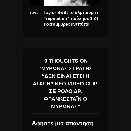
πουλος έφυγε
Taylor Swift το άλμπουμ της
ΟΙ RADIOHEA
“reputation” πούλησε 1,24
ΤΟΥΣ ΦΕΣΤΙΒ
εκατομμύρια αντιτύπα
ΕΜΦΑΝΙΣΗ ΓΙΑ
0 THOUGHTS ON
“ΜΎΡΩΝΑΣ ΣΤΡΑΤΉΣ
“ΔΕΝ ΕΊΝΑΙ ΈΤΣΙ Η
ΑΓΆΠΗ” ΝΈΟ VIDEO CLIP.
ΣΕ ΡΌΛΟ ΔΡ.
ΦΡΑΝΚΕΣΤΆΙΝ Ο
ΜΎΡΩΝΑΣ”
Αφήστε μια απάντηση