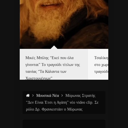
δα
Μικές Μπίλης “Εκεί που όλα
Τσαλίκης, Χριστοφ
γίνονται” Το τραγούδι τίτλων της
στο χωριό του Άι Β
ε…
ταινίας “Τα Κάλαντα των
τραγούδι και video c
Χριστουγέννων”
Μουσικά Νέα
Μύρωνας Στρατής
“Δεν Είναι Έτσι η Αγάπη” νέο video clip. Σε
ρόλο Δρ. Φρανκεστάιν ο Μύρωνας