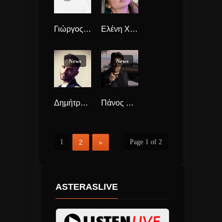
Γιώργος Μαζωνάκης “Οινόπνευμα Φτηνό” κυκλοφορεί το single.
Ελένη Χατζίδου “Η Μικρή Ελένη” ολοκαίνουργιο hit-single
News
News
Δημήτρης Καραδήμος “Αδιαφορώ” νέο Τραγούδι
Πάνος Κιάμος “Σκανδαλο” Νέο Τραγούδι που παρά τα πολλά του “μη”, πάει καλά.
1
2
»
Page 1 of 2
ASTERASLIVE