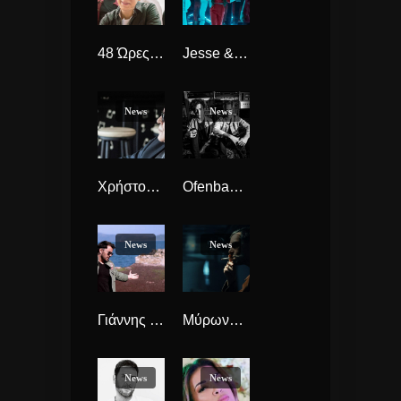
48 Ώρες “Το Μαγικό Ταξίδι” το νέο τραγούδι που μας ταξιδεύει
Jesse & Joy and J Balvin “Mañana Es Too Late” δίγλωσσι έκφραση millenials.
News
News
Χρήστος Κυριαζής “Στα Βραδινά τα Μαγαζιά” νέο Τραγούδι
Ofenbach “Rock It!” το πρώτο single απο το Ομώνημο EP
News
News
Γιάννης Τόλμης “Έρωτας Είναι” νέο Τραγούδι.
Μύρωνας Στρατής “Δεν Είναι Έτσι η Αγάπη” νέο video clip. Σε ρόλο Δρ. Φρανκεστάιν ο Μύρωνας
News
News