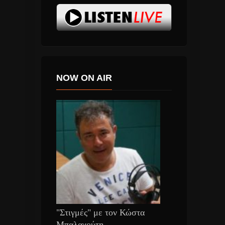
NOW ON AIR
"Στιγμές" με τον Κώστα
Μπαλαχούτη