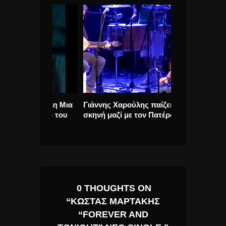
ς “Άλλη Μια
Γιάννης Χαρούλης παίζει στην
Ariana Grande,
στο νέο του
σκηνή μαζί με τον Πατέρα του.
Lana Del Rey “
Angel” νέο τρ
0 THOUGHTS ON
“ΚΏΣΤΑΣ ΜΑΡΤΆΚΗΣ
“FOREVER AND