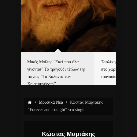
δα
Μικές Μπίλης “Εκεί που όλα
Τσαλίκης, Χριστοφ
γίνονται” Το τραγούδι τίτλων της
στο χωριό του Άι Β
ε…
ταινίας “Τα Κάλαντα των
τραγούδι και video c
Χριστουγέννων”
Μουσικά Νέα
Κώστας Μαρτάκης
“Forever and Tonight” νέο single.
Κώστας Μαρτάκης