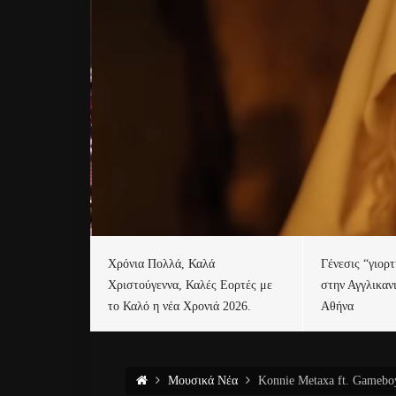
Χρόνια Πολλά, Καλά
Γένεσις “γιορ
Χριστούγεννα, Καλές Εορτές με
στην Αγγλικαν
το Καλό η νέα Χρονιά 2026.
Αθήνα
Μουσικά Νέα
Konnie Metaxa ft. Gamebo