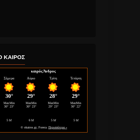
Ο ΚΑΙΡΟΣ
καιρός Άνδρος
 2018,
The Who 13 χρόνια
ο Μπλέ.
μετά καινούργιος
 Ελλάδα ο
δίσκος