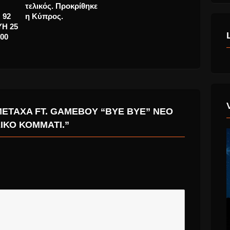
μέρες.
STUDIO ΤΟΥ
τελικός. Π
ASTERA RADIO 92
η Κύπρος.
ΤΗΝ ΠΑΡΑΣΚΕΥΗ 25
ΜΑΡΤΙΟΥ … 13:00
ΤΟ ΜΕΣΗΜΕΡΙ
METAXA FT. GAMEBOY “BYE BYE” ΝΈΟ
ΙΚΌ ΚΟΜΜΆΤΙ.”