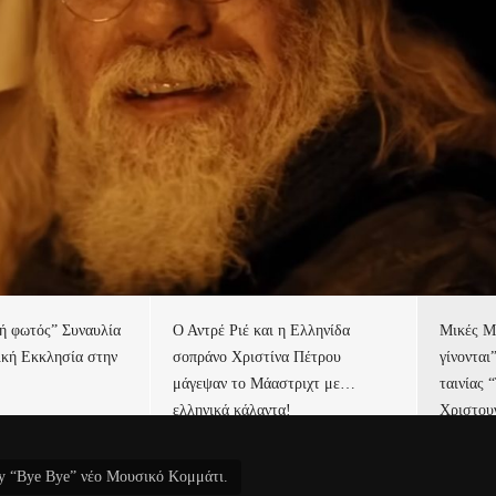
τή φωτός” Συναυλία
Ο Αντρέ Ριέ και η Ελληνίδα
Μικές Μ
ική Εκκλησία στην
σοπράνο Χριστίνα Πέτρου
γίνονται
μάγεψαν το Μάαστριχτ με…
ταινίας 
ελληνικά κάλαντα!
Χριστου
y “Bye Bye” νέο Μουσικό Κομμάτι.