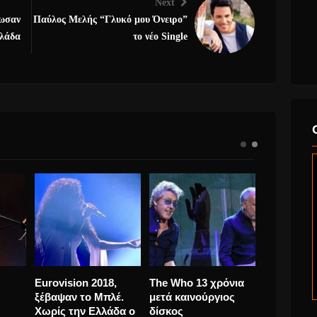
Next
ρωσαν
Παύλος Μελής “Γλυκό μου Όνειρο”
λλάδα
το νέο Single
 “The
Αντώνης Ρέμος
Ο ΠΕΤΡΟΣ
Eurovision
ο
“Εδώ Και Τώρα” νέο
ΘΕΟΤΟΚΑΤΟΣ
ξέβαψαν τ
φού
τραγούδι, σε λίγες
ΖΩΝΤΑΝΑ ΣΤΟ
Χωρίς την