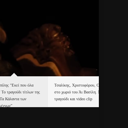
πίλης “Εκεί που όλα
Τσαλίκης, Χριστοφόρου, ONE
Eu
” Το τραγούδι τίτλων της
στο χωριό του Άι Βασίλη. Νέο
Ισ
“Τα Κάλαντα των
τραγούδι και video clip
Απ
γέννων”
Ιρ