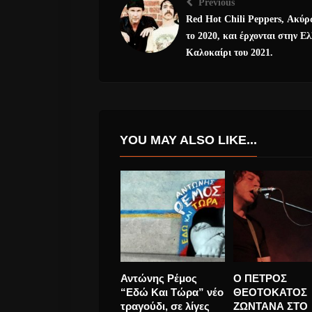
Previous
Red Hot Chili Peppers, Ακύ
το 2020, και έρχονται στην Ε
Καλοκαίρι του 2021.
YOU MAY ALSO LIKE...
In the Woods , μετά
Leonard Cohen
από 17 χρόνια
Goal” Το πρώτ
απουσίας
τραγούδι του α