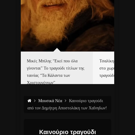
δα
Μικές Μπίλης “Εκεί που όλα
Τσαλίκης, Χριστοφ
γίνονται” Το τραγούδι τίτλων της
στο χωριό του Άι Β
ε…
ταινίας “Τα Κάλαντα των
τραγούδι και video c
Χριστουγέννων”
Μουσικά Νέα
Καινούριο τραγούδι
από τον Δημήτρη Αποστολάκη των Χαΐνηδων!
Καινούριο τραγούδι