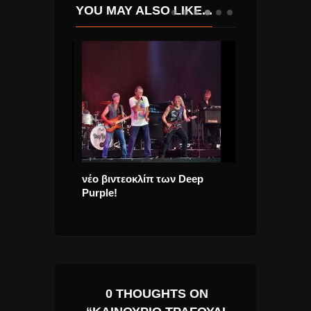
YOU MAY ALSO LIKE...
ow To Fly”!
νέο βιντεοκλίπ των Deep
Cypress Hill 
Purple!
“Back in Blac
Μαρτίου
0 THOUGHTS ON