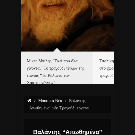
δα
Μικές Μπίλης “Εκεί που όλα
Τσαλίκης, Χριστοφ
γίνονται” Το τραγούδι τίτλων της
στο χωριό του Άι Β
ε…
ταινίας “Τα Κάλαντα των
τραγούδι και video c
Χριστουγέννων”
Μουσικά Νέα
Βαλάντης
“Απωθημένα” νέο Τραγούδι έρχεται
Βαλάντης “Απωθημένα”