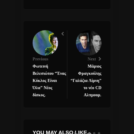
Previous
Next
Φωτεινή
Μάριος
Βελεσιώτου “Ένας
Φραγκούλης
Κύκλος Είναι
“Γαλάζια Λίμνη”
Όλα” Νέος
το νέο CD
δίσκος.
Αλπμουμ.
YOU MAY ALSO LIKE...