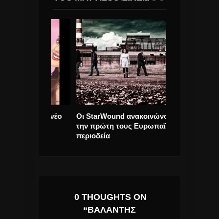
magine” νέο
Οι StarWound ανακοινώνουν
ΕΦΥΓΕ ΣΗΜΕΡ
την πρώτη τους Ευρωπαϊκή
ΑΡΛΕΤΑ.. ΗΣΥ
περιοδεία
0 THOUGHTS ON
“ΒΑΛΆΝΤΗΣ