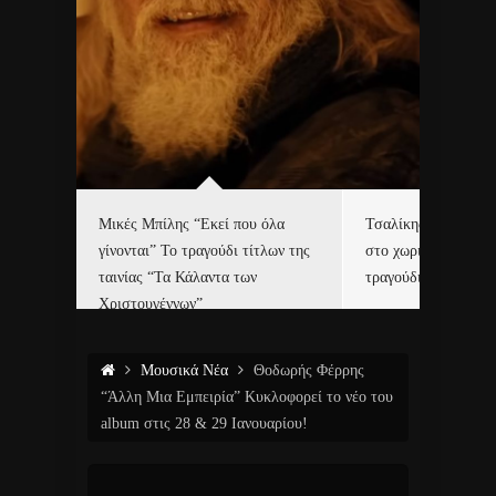
δα
Μικές Μπίλης “Εκεί που όλα
Τσαλίκης, Χριστοφ
γίνονται” Το τραγούδι τίτλων της
στο χωριό του Άι Β
ε…
ταινίας “Τα Κάλαντα των
τραγούδι και video c
Χριστουγέννων”
Μουσικά Νέα
Θοδωρής Φέρρης
“Άλλη Μια Εμπειρία” Κυκλοφορεί το νέο του
album στις 28 & 29 Ιανουαρίου!