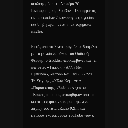
κυκλοφορήσει τη Δευτέρα 30
Ιανουαρίου, περιλαμβάνει 15 κομμάτια,
εκ των οποίων 7 καινούργια τραγούδια
και 8 ήδη αγαπημένα κι επιτυχημένα
singles.
Εκτός από τα 7 νέα τραγούδια, δοσμένα
με το μοναδικό πάθος του Θοδωρή
Φέρρη, το tracklist περιλαμβάνει και τις
επιτυχίες «Τέρμα», «Άλλη Μια
Εμπειρία», «Φταίω Και Εγώ», «Ζήσε
Τη Στιγμή», «Χίλια Κομμάτια»,
«Παρασκευή», «Στάσου Λίγο» και
«Κάψε», οι οποίες αγαπήθηκαν από το
κοινό, ξεχώρισαν στο ραδιοφωνικό
airplay του asteraRadio 92fm και
μετρούν εκατομμύρια YouTube views.