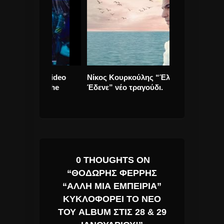
νέο Video
Νίκος Κουρκούλης “Έλυνε Και
Harry Styles “
k To The
Έδενε” νέο τραγούδι.
single και vide
0 THOUGHTS ON
“ΘΟΔΩΡΉΣ ΦΈΡΡΗΣ
“ΆΛΛΗ ΜΙΑ ΕΜΠΕΙΡΊΑ”
ΚΥΚΛΟΦΟΡΕΊ ΤΟ ΝΈΟ
ΤΟΥ ALBUM ΣΤΙΣ 28 & 29