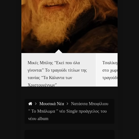
δα
Μικές Μπίλης “Εκεί που όλα
Τσαλίκης, Χριστοφ
γίνονται” Το τραγούδι τίτλων της
στο χωριό του Άι Β
ε…
ταινίας “Τα Κάλαντα των
τραγούδι και video c
Χριστουγέννων”
Μουσικά Νέα
Νατάσσα Μποφίλιου
” Το Μπάλωμα ” νέο Single προάγγελος του
νέου album