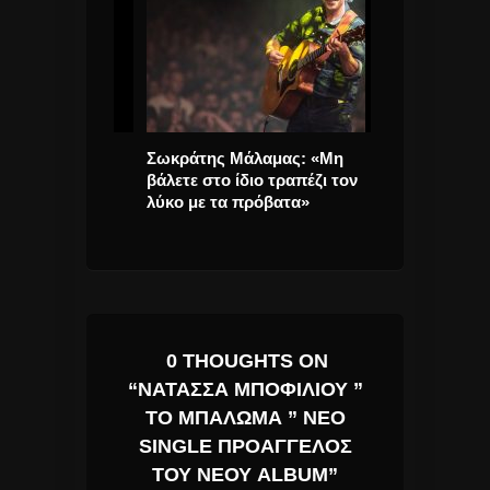
ιο πιάνου
Σωκράτης Μάλαμας: «Μη
Kesha το “Rai
βάλετε στο ίδιο τραπέζι τον
Ντεμπούτο στ
το
λύκο με τα πρόβατα»
«Billboard 200
ο
0 THOUGHTS ON
“ΝΑΤΆΣΣΑ ΜΠΟΦΊΛΙΟΥ ”
ΤΟ ΜΠΆΛΩΜΑ ” ΝΈΟ
SINGLE ΠΡΟΆΓΓΕΛΟΣ
ΤΟΥ ΝΈΟΥ ALBUM”