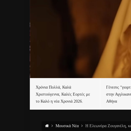
Χρόνια Πολλά, Καλά
Γένεσις “γιορ
Χριστούγεννα, Καλές Εορτές με
στην Αγγλικαν
το Καλό η νέα Χρονιά 2026.
Αθήνα
Μουσικά Νέα
Η Ελεωνόρα Ζουγανέλη, κα