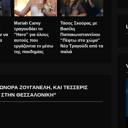
ζωή η
Ray Thomas των
Rolling Stones
Mariah Ca
Moody Blues, έφυγε
εναντίον Donald
τραγουδάε
από κοντά μας.
Trump. Απειλούν να
“Hero” γι
τον στείλουν στα
αυτούς π
δικαστήρια.
εργάζοντα
της πανδη
ΩΝΌΡΑ ΖΟΥΓΑΝΈΛΗ, ΚΑΙ ΤΈΣΣΕΡΙΣ
 ΣΤΗΝ ΘΕΣΣΑΛΟΝΊΚΗ”