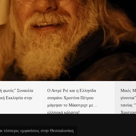
τή φωτός” Συναυλία
Ο Αντρέ Ριέ και η Ελληνίδα
Μικές Μ
ική Εκκλησία στην
σοπράνο Χριστίνα Πέτρου
γίνονται
μάγεψαν το Μάαστριχτ με…
ταινίας 
ελληνικά κάλαντα!
Χριστου
ι τέσσερις εμφανίσεις στην Θεσσαλονίκη