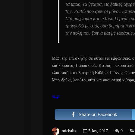
τα μπαρ, τα θέατρα, τις λαϊκές αγορέ
της. Ρωτώ που ζουν οι μόνοι. Επηρ
Στριμώχνομαι και πετάω. Γυρνάω και
τραγουδώ με εσάς όσα θυμάμαι ή δε
την πόλη που ξυπνά και με ταράσσει
Μαζί της επί σκηνής σε αυτές τις εμφανίσεις, 
και κρουστά, Παρασκευάς Κίτσος – ακουστικό
κλασσική και ηλεκτρική Κιθάρα, Γιάννης Οικο
Μπουζούκι, λαούτο, ούτι και ακουστική κιθάρα
in.gr
Share on Facebook
michalis
5 Ιαν, 2017
0