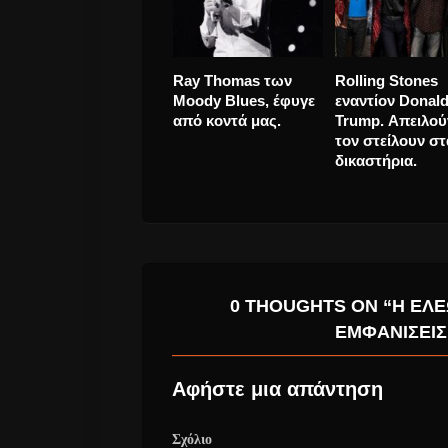
Migos… μόνο οι
Έφυγε από τη 
Beatles ήταν
“Βασίλισσα της
εμπόδιο τους.
Σόουλ”, Aretha
Franklin
0 THOUGHTS ON “Η ΕΛΕ
ΕΜΦΑΝΊΣΕΙΣ
Αφήστε μια απάντηση
Σχόλιο