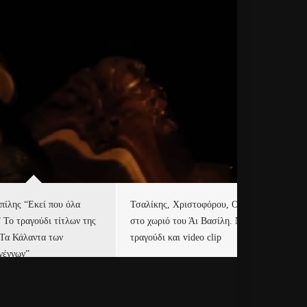
πίλης “Εκεί που όλα
Τσαλίκης, Χριστοφόρου, ONE
Eu
” Το τραγούδι τίτλων της
στο χωριό του Άι Βασίλη. Νέο
Ισ
“Τα Κάλαντα των
τραγούδι και video clip
Απ
γέννων”
Ιρ