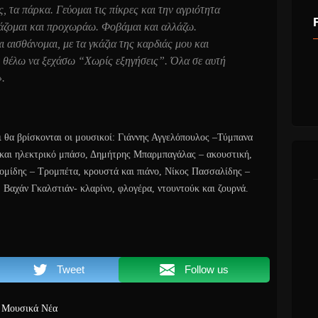
ς, τα πάρκα. Γεύομαι τις πίκρες και την αγριότητα
εάζομαι και προχωράω. Φοβάμαι και αλλάζω.
 αισθάνομαι, με τα γκάζια της καρδιάς μου και
ν θέλω να ξεχάσω “Χωρίς εξηγήσεις”. Όλα σε αυτή
».
οι θα βρίσκονται οι μουσικοί: Γιάννης Αγγελόπουλος –Τύμπανα
 και ηλεκτρικό μπάσο, Δημήτρης Μπαρμπαγάλας – ακουστική,
νομίδης – Τρομπέτα, κρουστά και πιάνο, Νίκος Πασσαλίδης –
, Bαχάν Γκαλστιάν- κλαρίνο, φλογέρα, ντουντούκ και ζουρνά.
Tweet
Follow us
Μουσικά Νέα