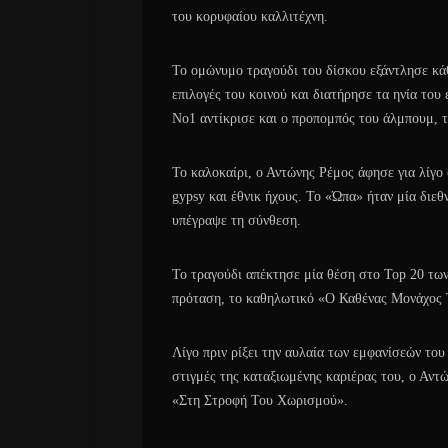
του κορυφαίου καλλιτέχνη.
Το ομώνυμο τραγούδι του δίσκου εξάντλησε κάθ
επιλογές του κοινού και διατήρησε τα ηνία του
Νο1 αντίκρισε και ο προπομπός του άλμπουμ, 
Το καλοκαίρι, ο Αντώνης Ρέμος άφησε για λίγο 
gypsy και έθνικ ήχους. Το «Ώπα» ήταν μία διε
υπέγραψε τη σύνθεση.
Το τραγούδι απέκτησε μία θέση στο Top 20 τω
πρόταση, το καθηλωτικό «Ο Καθένας Μονάχος 
Λίγο πριν ρίξει την αυλαία των εμφανίσεών του
στιγμές της καταξιωμένης καριέρας του, ο Αντ
«Στη Στροφή Του Χωρισμού».