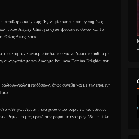
ε περιθώριο απήχησης. Έγινε μία από τις πιο αγαπημένες
 ελληνικού Airplay Chart για οχτώ εβδομάδες συνολικά. Το
το «Όλος Δικός Σου».
w
στην άκρη τον καινούριο δίσκο του για να δώσει το ρυθμό με
θνή συνεργασία με τον διάσημο Ρουμάνο Damian Drăghici που
ν ραδιοφωνικών μεταδόσεων, όπως συνέβη και με την επόμενη
Του».
 στο «Αθηνών Αρένα», ένα χώρο όπου έζησε τις πιο ένδοξες
ώνης Ρέμος θα μας κρατά συντροφιά με ένα τραγούδι με τίτλο