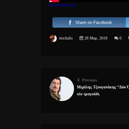
hit-channel.com
Share on Facebook
michalis
28 Μαρ, 2018
0
Previous
Μιχάλης Τζουγανάκης “Δύο 
νέο τραγούδι.