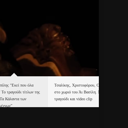
πίλης “Εκεί που όλα
Τσαλίκης, Χριστοφόρου, ONE
Eu
” Το τραγούδι τίτλων της
στο χωριό του Άι Βασίλη. Νέο
Ισ
“Τα Κάλαντα των
τραγούδι και video clip
Απ
γέννων”
Ιρ