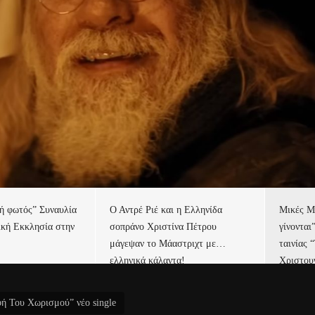
τή φωτός” Συναυλία
Ο Αντρέ Ριέ και η Ελληνίδα
Μικές Μ
ική Εκκλησία στην
σοπράνο Χριστίνα Πέτρου
γίνονται
μάγεψαν το Μάαστριχτ με…
ταινίας 
ελληνικά κάλαντα!
Χριστου
ή Του Χωρισμού” νέο single