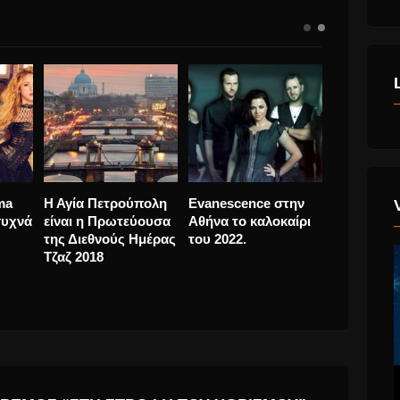
να
Rolling Stones,
Shakira & Maluma
Η Αγία Πε
αποσύρονται από τη
“Clandestino” συχνά
είναι η Π
le
ενεργό δράση; Δεν
πυκνά μαζί.
της Διεθν
ια τ’
μπορεί… λάθος θα
Τζαζ 2018
ε τον
έγινε.
ά