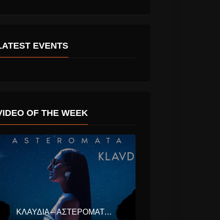
LATEST EVENTS
τρούπολη
Evanescence στην
VIDEO OF THE WEEK
ρωτεύουσα
Αθήνα το καλοκαίρι
ούς Ημέρας
του 2022.
ΚΛΑΥΔΊΑ – ΑΣΤΕΡΟΜΆΤΑ (EUROVISION ΕΛΛΆΔΑ 2025)