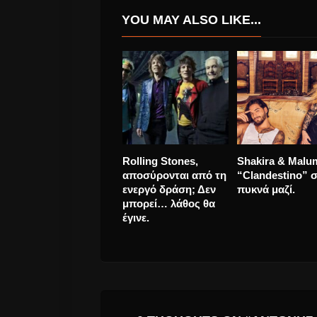
YOU MAY ALSO LIKE...
Ελένη Χατζίδου “Δε
Ελεονόρα Μανό
Θα Πας Πιο Πέρα”
παρουσιάζει το
νέο τραγούδι.
πρώτο της sing
΄Ένα τραγούδι γ
αστέρια” μαζί μ
Φοίβο Δεληβορι