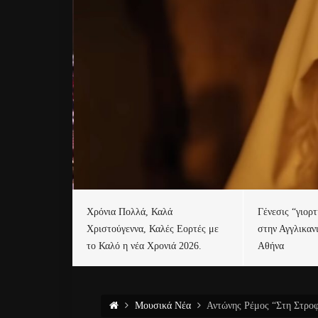
Χρόνια Πολλά, Καλά
Γένεσις “γιορ
Χριστούγεννα, Καλές Εορτές με
στην Αγγλικαν
το Καλό η νέα Χρονιά 2026.
Αθήνα
Μουσικά Νέα
Αντώνης Ρέμος “Στη Στροφ