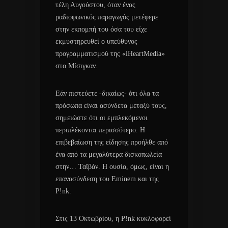
τέλη Αυγούστου, όταν ένας
ραδιοφωνικός παραγωγός μετέφερε
στην εκπομπή του όσα του είχε
εκμυστηρευθεί o υπεύθυνος
προγραμματισμού της «iHeartMedia»
στο Μίσιγκαν.
Εάν πιστεύετε -δικαίως- ότι όλα τα
πρόσωπα είναι ασύνδετα μεταξύ τους,
σημειώστε ότι οι εμπλεκόμενοι
περιπλέκονται περισσότερο. Η
επιβεβαίωση της είδησης προήλθε από
ένα από τα μεγαλύτερα δισκοπωλεία
στην… Ταϊβάν. Η ουσία, όμως, είναι η
επανασύνδεση του Eminem και της
P!nk.
Στις 13 Οκτωβρίου, η P!nk κυκλοφορεί