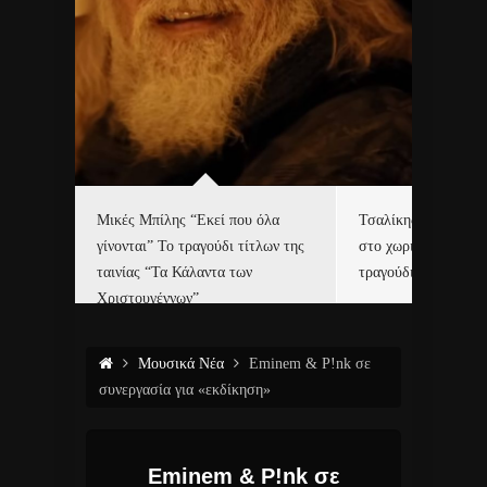
δα
Μικές Μπίλης “Εκεί που όλα
Τσαλίκης, Χριστοφ
γίνονται” Το τραγούδι τίτλων της
στο χωριό του Άι Β
ε…
ταινίας “Τα Κάλαντα των
τραγούδι και video c
Χριστουγέννων”
Μουσικά Νέα
Eminem & P!nk σε
συνεργασία για «εκδίκηση»
Eminem & P!nk σε