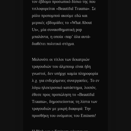
τον έβδομο προσωπικό δίσκο της που
τιτλοφορείται «Beautiful Trauma». Σε
ρόλο προπομπού ακούμε εδώ και
μερικές εβδομάδες το «What About
Us», μία συναισθηματική pop
μπαλάντα, η οποία -παρ’ όλα αυτά-
διαθέτει πολιτικό στίγμα.
Μολονότι οι τίτλοι των δεκατριών
τραγουδιών του άλμπουμ είναι ήδη
γνωστοί, δεν υπήρχε καμία πληροφορία
λ.χ. για ενδεχόμενες συνεργασίες. Το εν
λόγω ηλεκτρονικό κατάστημα, λοιπόν,
έθεσε προς προπώληση το «Beautiful
Trauma», δημοσιεύοντας τη λίστα των
τραγουδιών με μικρή διαφορά: Την
προσθήκη του ονόματος του Eminem!