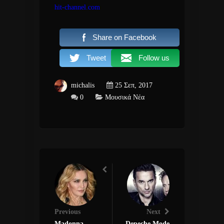
hit-channel.com
Share on Facebook
Tweet
Follow us
michalis
25 Σεπ, 2017
0
Μουσικά Νέα
Previous
Next
Madonna
Depeche Mode