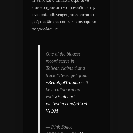
Η P!nk και ο Eminem φέρεται να
συνυπάρχουν σε ένα τραγούδι με την
ονομασία «Revenge», το δεύτερο στη
ροή του δίσκου και ανυπομονούμε να
το γνωρίσουμε.
One of the biggest
record stores in
Taiwan claims that a
track “Revenge” from
#BeautifulTrauma
will
be a collaboration
with
#Eminem
!
pic.twitter.com/jqPXeI
VzQM
— P!nk Space