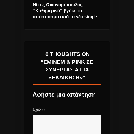
είμενα του
Νίκος Οικονομόπουλος
Ηρώδειο και “
αστράφηκαν
“Καθημερινά” βγήκε το
μας κάνουν μι
απόσπασμα από το νέο single.
συναυλία.
0 THOUGHTS ON
“EMINEM & P!NK ΣΕ
ΣΥΝΕΡΓΑΣΊΑ ΓΙΑ
«ΕΚΔΊΚΗΣΗ»”
Αφήστε μια απάντηση
Σχόλιο