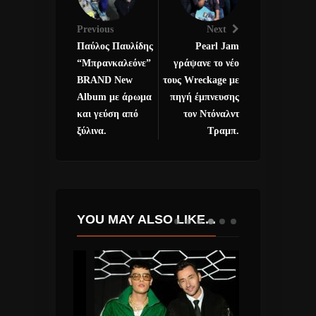
Previous
Next
Παύλος Παυλίδης
Pearl Jam
“Μπρανκαλεόνε”
γράψανε το νέο
BRAND New
τους Wreckage με
Album με άρωμα
πηγή έμπνευσης
και γεύση από
τον Ντόναλντ
ξύλινα.
Τραμπ.
YOU MAY ALSO LIKE...