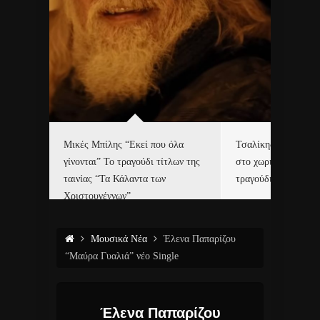
δα
Μικές Μπίλης “Εκεί που όλα
Τσαλίκης, Χριστοφ
γίνονται” Το τραγούδι τίτλων της
στο χωριό του Άι Β
ε…
ταινίας “Τα Κάλαντα των
τραγούδι και video c
Χριστουγέννων”
Μουσικά Νέα
Έλενα Παπαρίζου
“Μαύρα Γυαλιά” νέο Single
Έλενα Παπαρίζου