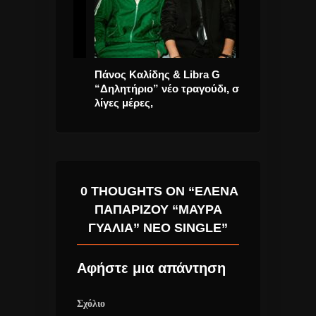
ίγω Πανιά”
Πάνος Καλίδης & Libra G
Brooke Turner
“Δηλητήριο” νέο τραγούδι, σε
Forget You” Ν
λίγες μέρες,
0 THOUGHTS ON “ΈΛΕΝΑ
ΠΑΠΑΡΊΖΟΥ “ΜΑΎΡΑ
ΓΥΑΛΙΆ” ΝΈΟ SINGLE”
Αφήστε μια απάντηση
Σχόλιο