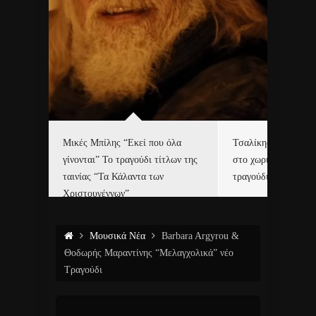
δα
Μικές Μπίλης “Εκεί που όλα
Τσαλίκης, Χριστοφ
γίνονται” Το τραγούδι τίτλων της
στο χωριό του Άι Β
ε…
ταινίας “Τα Κάλαντα των
τραγούδι και video c
Χριστουγέννων”
Μουσικά Νέα
Barbara Argyrou &
Θοδωρής Μαραντίνης “Μελαγχολικά” νέο
Τραγούδι