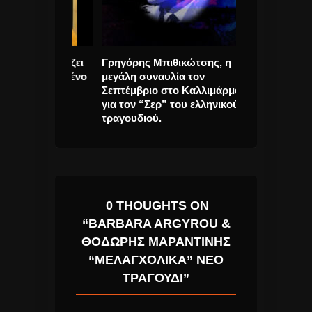
παρουσιάζει
Γρηγόρης Μπιθικώτσης, η
REC “Είμαι Πα
 το αγαπημένο
μεγάλη συναυλία τον
τραγούδι & vid
Σεπτέμβριο στο Καλλιμάρμαρο
για τον “Σερ” του ελληνικού
τραγουδιού.
0 THOUGHTS ON
“BARBARA ARGYROU &
ΘΟΔΩΡΉΣ ΜΑΡΑΝΤΊΝΗΣ
“ΜΕΛΑΓΧΟΛΙΚΆ” ΝΈΟ
ΤΡΑΓΟΎΔΙ”