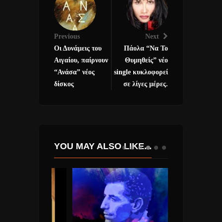
Previous
Next
Οι Δυνάμεις του
Πάολα “Να Το
Αιγαίου, παίρνουν
Θυμηθείς” νέο
“Ανάσα” νέος
single κυκλοφορεί
δίσκος
σε λίγες μέρες.
YOU MAY ALSO LIKE...