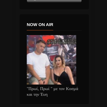
NOW ON AIR
"Πρωί, Πρωί " με τον Κοσμά
και την Έυη