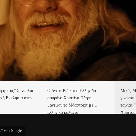
τή φωτός” Συναυλία
Ο Αντρέ Ριέ και η Ελληνίδα
Μικές Μ
ική Εκκλησία στην
σοπράνο Χριστίνα Πέτρου
γίνονται
μάγεψαν το Μάαστριχτ με…
ταινίας 
ελληνικά κάλαντα!
Χριστου
s” νέο Single