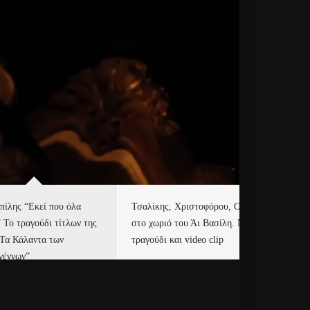
πίλης “Εκεί που όλα
Τσαλίκης, Χριστοφόρου, ONE
Eu
” Το τραγούδι τίτλων της
στο χωριό του Άι Βασίλη. Νέο
Ισ
“Τα Κάλαντα των
τραγούδι και video clip
Απ
γέννων”
Ιρ