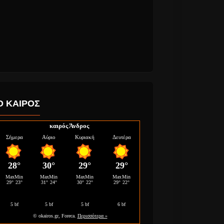
Ο ΚΑΙΡΟΣ
καιρός Άνδρος
 Κορκολής
Grammy Awards
2017 Μεγάλη
η
Νικήτρια η Adele.
ς” σε
Εντυπωσιακή η
JayLo. Εγκυμονούσα