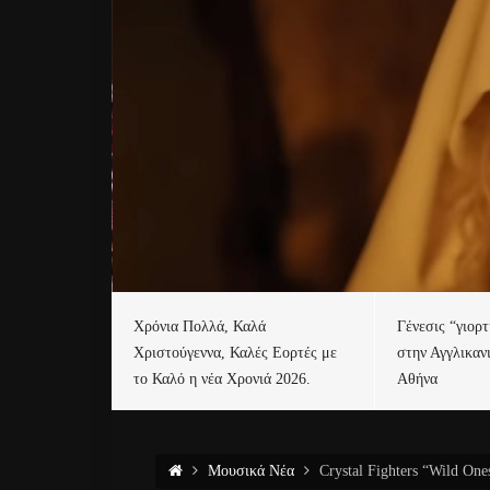
Χρόνια Πολλά, Καλά
Γένεσις “γιορ
Χριστούγεννα, Καλές Εορτές με
στην Αγγλικαν
το Καλό η νέα Χρονιά 2026.
Αθήνα
Μουσικά Νέα
Crystal Fighters “Wild One