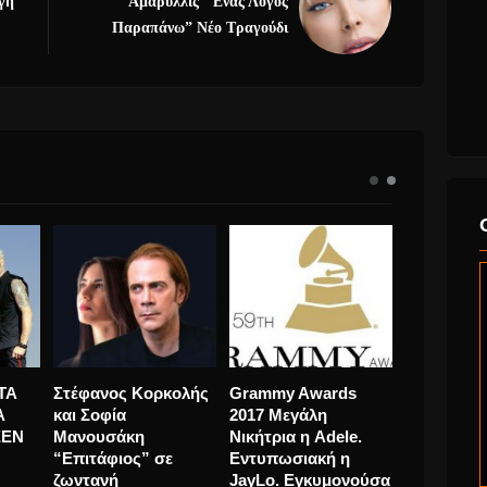
γη
Αμαρυλλίς “Ένας Λόγος
Παραπάνω” Νέο Τραγούδι
Τώρα και σε
ΑΚΥΚΛΟΦΟΡΗΤΑ
Στέφανος
την
γραμματόσημο οι
ΝΕΑ ΚΟΜΜΑΤΙΑ
και Σοφία
Pink Floyd
ΑΠΟ ΤΟΥς GREEN
Μανουσάκ
 2022
DAY!
“Επιτάφιο
ζωντανή