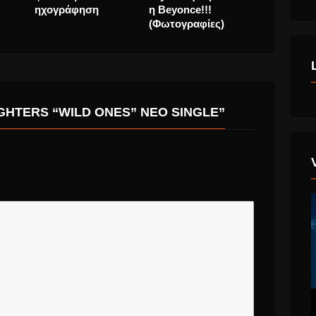
ηχογράφη
GHTERS “WILD ONES” ΝΈΟ SINGLE”