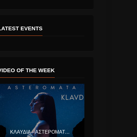
ση
η Beyonce!!!
(Φωτογραφίες)
LATEST EVENTS
VIDEO OF THE WEEK
ΚΛΑΥΔΊΑ – ΑΣΤΕΡΟΜΆΤΑ (EUROVISION ΕΛΛΆΔΑ 2025)