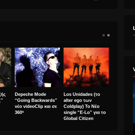
All I Want For
Χρήστος Κυριαζής
Depeche 
Christmas Is You της
“Πέρασε Καιρός”
“Going Ba
Mariah Carey πρώτη
νέο τραγούδι.
νέο videoC
φορά στο Νο1 του
360ᵒ
Billboard Hot 100