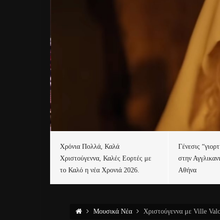
Χρόνια Πολλά, Καλά
Γένεσις “γιορ
Χριστούγεννα, Καλές Εορτές με
στην Αγγλικαν
το Καλό η νέα Χρονιά 2026.
Αθήνα
Μουσικά Νέα
Χριστούγεννα με Ville Val