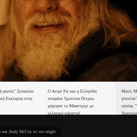
τή φωτός” Συναυλία
Ο Αντρέ Ριέ και η Ελληνίδα
Μικές Μ
ική Εκκλησία στην
σοπράνο Χριστίνα Πέτρου
γίνονται
μάγεψαν το Μάαστριχτ με…
ταινίας 
ελληνικά κάλαντα!
Χριστου
o και Andy McCoy σε νεο single.