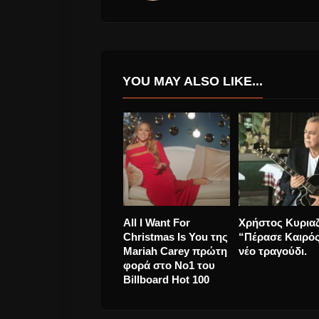
YOU MAY ALSO LIKE...
The Sisters Of Mercy
Γιώργος
+ Mani Deum στο
Παπαδόπουλος
Gazi Music Hall
“Θαύματα” νέο
τραγούδι Και
VideoClip