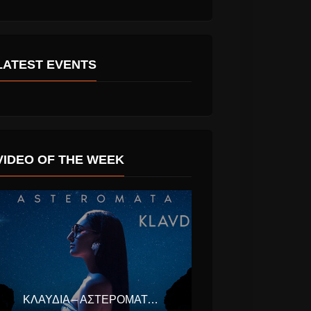
LATEST EVENTS
VIDEO OF THE WEEK
Mode
Los Unidades (το
ckwards”
alter ego των
lip και σε
Coldplay) Το Νέο
single “E-Lo” για το
Global Citizen
ΚΛΑΥΔΊΑ – ΑΣΤΕΡΟΜΆΤΑ (EUROVISION ΕΛΛΆΔΑ 2025)