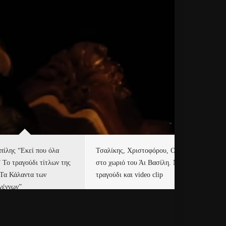
πίλης “Εκεί που όλα
Τσαλίκης, Χριστοφόρου, ONE
Eu
” Το τραγούδι τίτλων της
στο χωριό του Άι Βασίλη. Νέο
Ισ
“Τα Κάλαντα των
τραγούδι και video clip
Απ
γέννων”
Ιρ